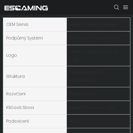
OEM Servis
Logo + Balení + Barva
Podpůrný Systém
Windows 7 nebo novější
Přijmout přizpůsobené
Logo
logo
Standardní horní
Struktura
konstrukce
Rozvržení
Qwerty Azerty
Klíčová Slova
Herní klávesnice OEM
Podsvícení
RGB