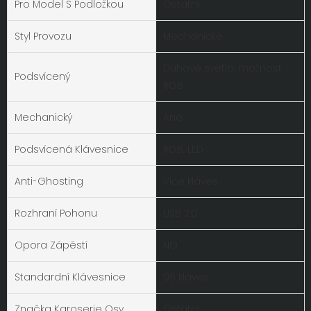
Pro Model S Podložkou
Ostatní
Styl Provozu
Mechanické
Duhové světlo, možnost
Podsvícený
RGB
Mechanický
Ano
Podsvícená Klávesnice
RGB, LED
Anti-Ghosting
Více kláves
Rozhraní Pohonu
USB 2.0
Opora Zápěstí
NO
Standardní Klávesnice
98 kláves
Značka Karoserie Osy
Ostatní