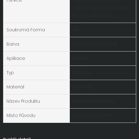
náklon, Odolné proti polití,
Pro praváky i leváky
Soukromá Forma
NO
Barva
Přizpůsobené barvy
Aplikace
Počítač
Typ
Drátové
Materiál
plast, ABS
Název Produktu
Drátová klávesnice
Místo Původu
Kuang-tung, Čína