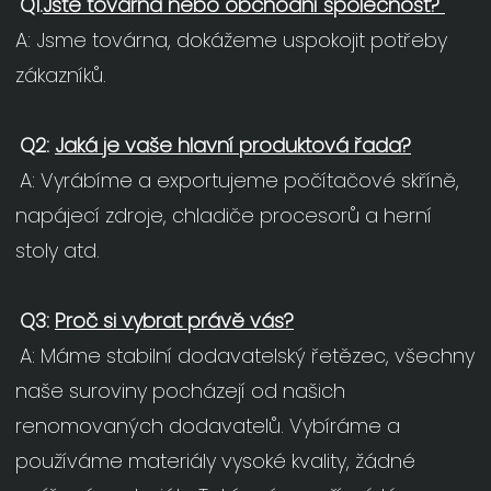
Q1.
Jste továrna nebo obchodní společnost?
A: Jsme továrna, dokážeme uspokojit potřeby 
zákazníků.
Q2: 
Jaká je vaše hlavní produktová řada?
A: Vyrábíme a exportujeme počítačové skříně, 
napájecí zdroje, chladiče procesorů a herní 
stoly atd.
Q3: 
Proč si vybrat právě vás?
A: Máme stabilní dodavatelský řetězec, všechny 
naše suroviny pocházejí od našich 
renomovaných dodavatelů. Vybíráme a 
používáme materiály vysoké kvality, žádné 