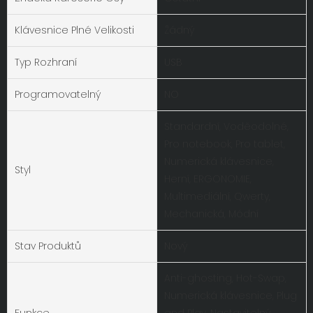
Klávesnice Plné Velikosti
Žádný
Typ Rozhraní
USB
Programovatelný
NO
Standardní, Voděodolné,
Pro notebook, Pro tablet,
Numerická klávesnice,
Styl
Herní, ERGONOMIE,
Multimediální, Qwerty,
Mechanická, Módní
Stav Produktů
Nový
Anti-ghosting, Hot-Swap,
Numerická klávesnice, Plug
Funkce
and Play, Nastavitelný