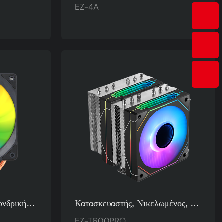
20mm
Σωλήνες Θερμότητας 120
EZ-4A
 Για Intel
Χιλιοστών Πολύχρωμος Ψύκτης
Αέρα CPU Για Υπολογιστές
Παιχνιδιών EZ-4A
νδρικής
Κατασκευαστής, Νικελωμένος, 6
 Ψυγείο 4
Σωλήνων Χαλκού Twin Tower -
EZ-T600PRO