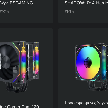
 Αέρα ESGAMING
SHADOW: Στυλ Hardc
W ARGB:
Επίκεντρο Την Τεχνολογ
ΣΚΙΑ
ΣΚΙΑ
ιστικό, Εντυπωσιακό
Μινιμαλιστικό Στυλ Πο
ποδοτικό Και Αθόρυβο, Η
Την Προσοχή, Στυλ Πο
 Του Παίκτη
Επικεντρώνεται Στην Εμ
Προσαρμοσμένος Συγχρ
pipe Gamer Dual 120mm