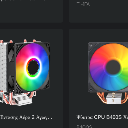
Μητρικής Πλακέτας 1
T1-1FA
GB Light Pure Copper
Ανεμιστήρας Ψύξης CPU
ler Fan Factory T1-
AMD T1-1FA
Έντασης Αέρα 2 Αγωγοί
Ψύκτρα CPU B400S Χο
τας, Πτερύγιο
120mm Single-Tower -
B400S