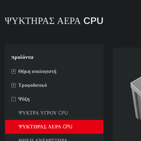
ΨΥΚΤΗΡΑΣ ΑΕΡΑ CPU
προϊόντα
+
Θήκη υπολογιστή
+
Τροφοδοτικό
ΜΗΔΕΝ
-
Ψύξη
ΠΑΓΩΝΙΑ
80+ ΧΡΥΣΟΣ
ΠΤΕΡΥΓΑ
80 ΚΑΙ ΠΑΝΩ ΑΠΟ ΧΑΛΚΙΝΟ
ΨΥΚΤΡΑ ΥΓΡΟΥ CPU
ΛΟΥΜΙΑ
80 ΚΑΙ ΠΛΑΤΙΝΕΝΙΑ
ΨΥΚΤΗΡΑΣ ΑΕΡΑ CPU
ΟΥΣΙΑ
ΘΗΚΗ ΑΝΕΜΙΣΤΗΡΑ