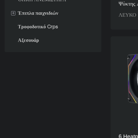
Ψύκτης
SHADO
+
Έπιπλα παιχνιδιών
ΛΕΥΚΟ 
Μινιμαλ
Τροφοδοτικό Crps
ΓΡΑΦΕΙΟ ΠΑΙΧΝΙΔΙΩΝ
Στυλ, Α
Επιλογή
Αξεσουάρ
6 Heat