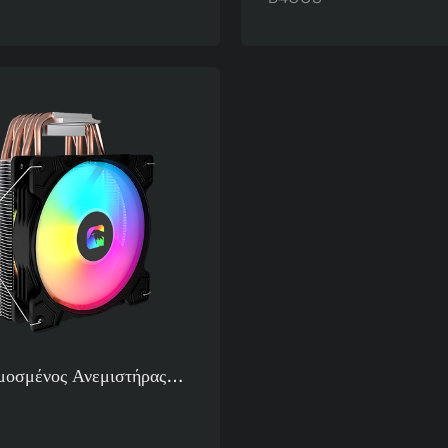
ίου 120 Χιλ., Ψύκτρα
Σωλήνων Θερμότητας, 
PU, Μονός Ανεμιστήρας
Αέρα Για Gaming Πολ
Πλατφορμών
οσμένος Ανεμιστήρας
υ Gaming ARGB Με
Θερμότητας 4U Από