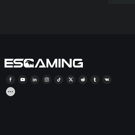
Χαλκό 
RGB02