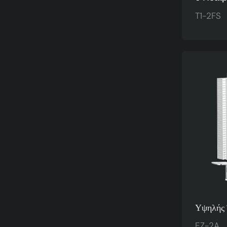
Fan AR
T1-2FS
CPU Coo
2FS
Υψηλής 
Θερμότη
EZ-2A