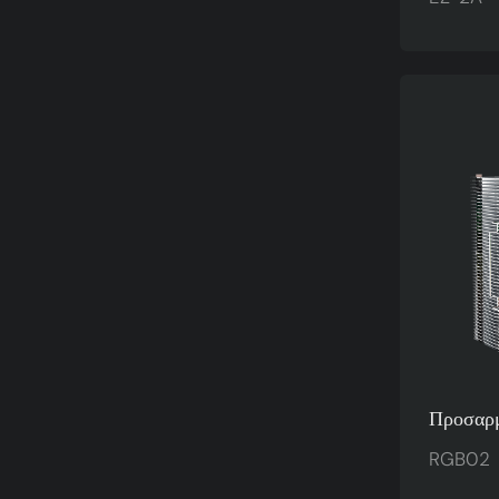
Αλουμιν
Θήκης C
EZ-2A
Προσαρμ
Ψυγείο
RGB02
Σωλήνα 