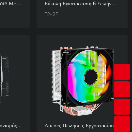
ore Με
Εύκολη Εγκατάσταση 6 Σωλήνων
ία,
Θερμότητας Διπλός Πύργος Argb
T2-2F
υ Τραβάει
Ανεμιστήρες Ψύξης CPU
υ
Υπολογιστή Κατασκευαστής T2-
πειρία
2F
ονισμός
Άμεσες Πωλήσεις Εργοστασίου 4