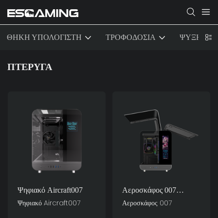
ΘΗΚΗ ΥΠΟΛΟΓΙΣΤΗ
ΤΡΟΦΟΔΟΣΙΑ
ΨΥΞΗ
ΠΤΕΡΥΓΑ
Ψηφιακό Aircraft007
Αεροσκάφος 007
Supercar Από Θήκες
Ψηφιακό Aircraft007
Αεροσκάφος 007
Υπολογιστών