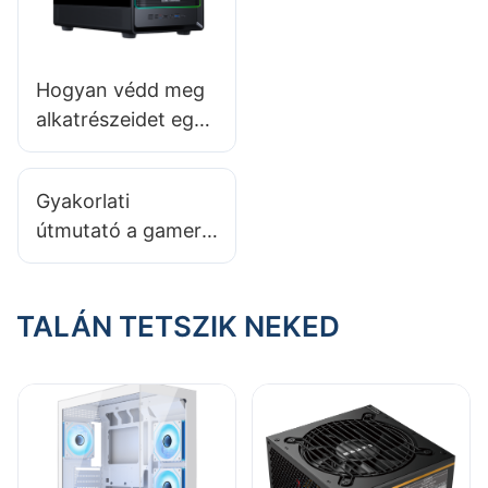
Hogyan védd meg
alkatrészeidet egy
minőségi gamer PC
tokkal?
Gyakorlati
útmutató a gamer
PC-ház
tisztításához és
karbantartásához
TALÁN TETSZIK NEKED