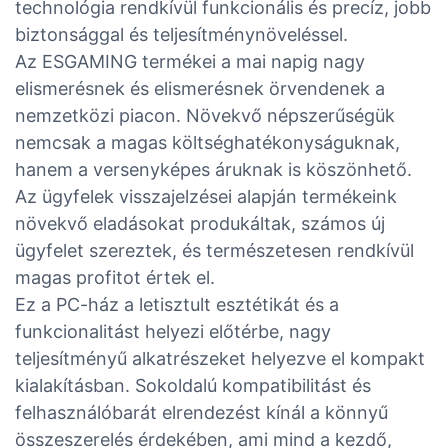
technológia rendkívül funkcionális és precíz, jobb
biztonsággal és teljesítménynöveléssel.
Az ESGAMING termékei a mai napig nagy
elismerésnek és elismerésnek örvendenek a
nemzetközi piacon. Növekvő népszerűségük
nemcsak a magas költséghatékonyságuknak,
hanem a versenyképes áruknak is köszönhető.
Az ügyfelek visszajelzései alapján termékeink
növekvő eladásokat produkáltak, számos új
ügyfelet szereztek, és természetesen rendkívül
magas profitot értek el.
Ez a PC-ház a letisztult esztétikát és a
funkcionalitást helyezi előtérbe, nagy
teljesítményű alkatrészeket helyezve el kompakt
kialakításban. Sokoldalú kompatibilitást és
felhasználóbarát elrendezést kínál a könnyű
összeszerelés érdekében, ami mind a kezdő,