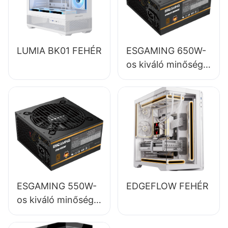
LUMIA BK01 FEHÉR
ESGAMING 650W-
os kiváló minőségű,
85%-os hatásfokú,
teljes modulos, 80+
bronz színű asztali
számítógép
tápegységek
ESB650W
ESGAMING 550W-
EDGEFLOW FEHÉR
os kiváló minőségű,
85%-os hatásfokú,
80+ bronz színű