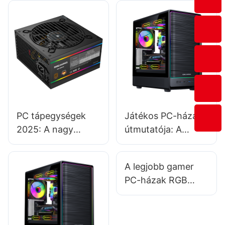
PC tápegységek
Játékos PC-házak
2025: A nagy
útmutatója: A
teljesítményű
különböző
tápegységek
házformák
A legjobb gamer
mindig a legjobb
megértése
PC-házak RGB
választás a
világítással stílusos
számítógépéhez?
összeállításokhoz