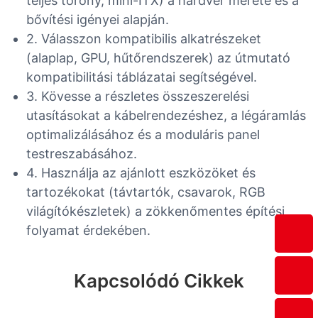
teljes torony, mini-ITX) a hardver mérete és a
bővítési igényei alapján.
2. Válasszon kompatibilis alkatrészeket
(alaplap, GPU, hűtőrendszerek) az útmutató
kompatibilitási táblázatai segítségével.
3. Kövesse a részletes összeszerelési
utasításokat a kábelrendezéshez, a légáramlás
optimalizálásához és a moduláris panel
testreszabásához.
4. Használja az ajánlott eszközöket és
tartozékokat (távtartók, csavarok, RGB
világítókészletek) a zökkenőmentes építési
folyamat érdekében.
Kapcsolódó Cikkek