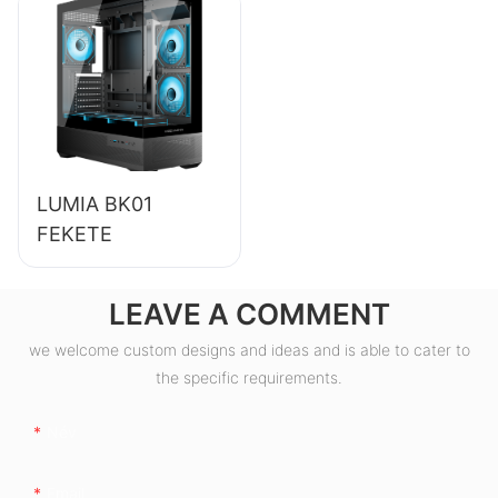
asztali számítógép
tápegység,
ESB550W
LUMIA BK01
FEKETE
LEAVE A COMMENT
we welcome custom designs and ideas and is able to cater to
the specific requirements.
Név
Email