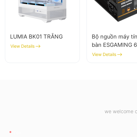
LUMIA BK01 TRẮNG
Bộ nguồn máy tí
bàn ESGAMING 
View Details
chất lượng cao, h
View Details
suất 85%, dạng 
đầy đủ, chuẩn 8
Bronze ESB650
we welcome cu
Tên