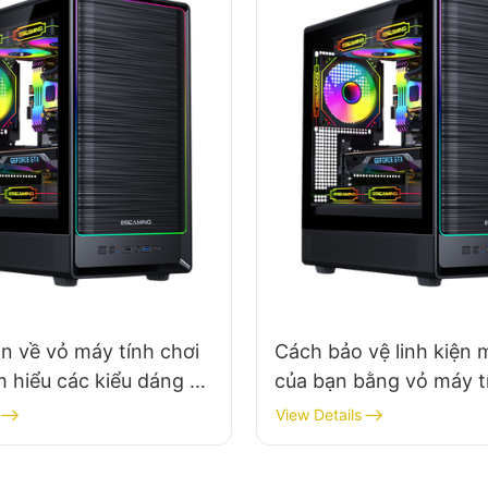
n về vỏ máy tính chơi
Cách bảo vệ linh kiện 
 hiểu các kiểu dáng vỏ
của bạn bằng vỏ máy t
 nhau
game chất lượng
View Details