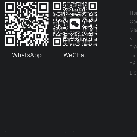
Ho
Cá
Gi
Về
Trở
WhatsApp
WeChat
Tin
TẢ
Liê