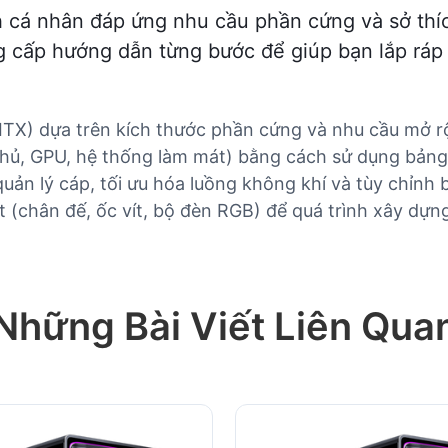
nh cá nhân đáp ứng nhu cầu phần cứng và sở th
g cấp hướng dẫn từng bước để giúp bạn lắp ráp
i-ITX) dựa trên kích thước phần cứng và nhu cầu mở 
hủ, GPU, hệ thống làm mát) bằng cách sử dụng bảng
 quản lý cáp, tối ưu hóa luồng không khí và tùy chỉnh
 (chân đế, ốc vít, bộ đèn RGB) để quá trình xây dựng
Những Bài Viết Liên Qua