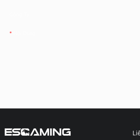
Công Ty
Nội Dung
Li