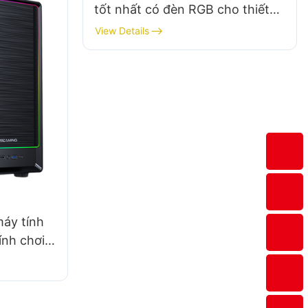
tốt nhất có đèn RGB cho thiết
lập phong cách
View Details
máy tính
ính chơi