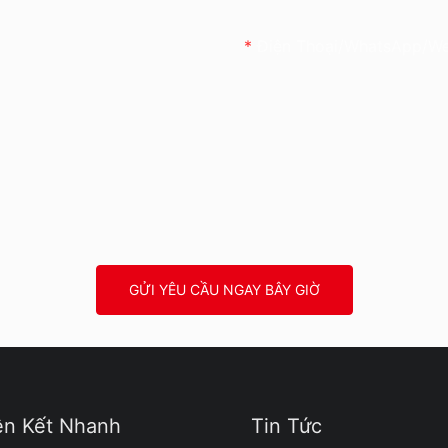
Điện Thoại/WhatsApp/W
GỬI YÊU CẦU NGAY BÂY GIỜ
ên Kết Nhanh
Tin Tức