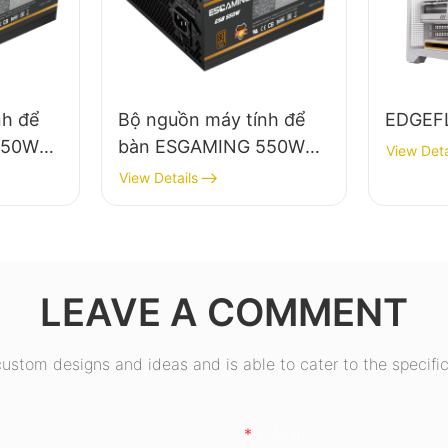
nh để
Bộ nguồn máy tính để
EDGEF
650W
bàn ESGAMING 550W
View Deta
iệu
chất lượng cao, hiệu
View Details
module
suất 85%, đạt chuẩn
0+
80+ Bronze ESB550W
W
LEAVE A COMMENT
stom designs and ideas and is able to cater to the specific
E-Mail