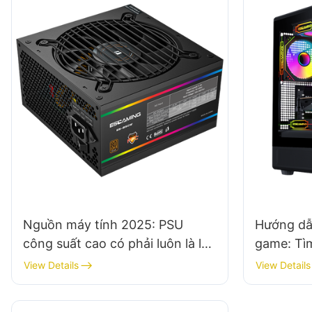
Nguồn máy tính 2025: PSU
Hướng dẫ
công suất cao có phải luôn là lựa
game: Tìm
chọn tốt nhất cho máy tính của
máy khác
View Details
View Details
bạn không?