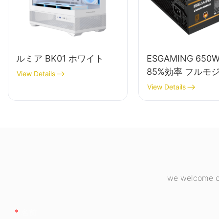
ルミア BK01 ホワイト
ESGAMING 650
85%効率 フルモ
View Details
80+ブロンズ デ
View Details
プPC電源ユニッ
ESB650W
we welcome cu
名前