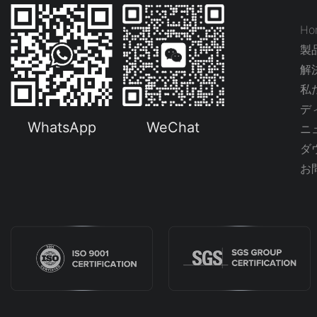
Ho
製
解
私
デ
WhatsApp
WeChat
ニ
ダ
お