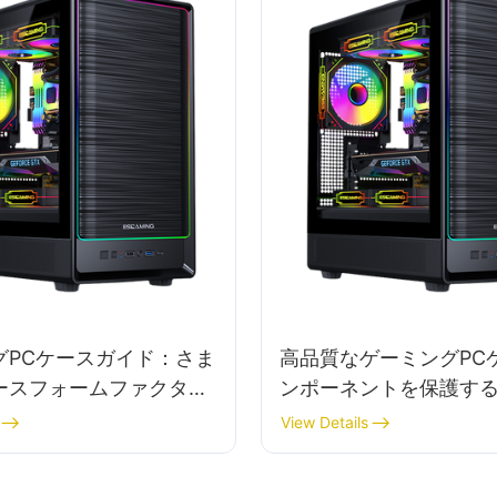
グPCケースガイド：さま
高品質なゲーミングPC
ースフォームファクター
ンポーネントを保護す
る
View Details