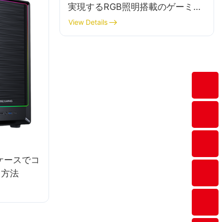
実現するRGB照明搭載のゲーミン
グPCケースのおすすめ
View Details
ケースでコ
る方法