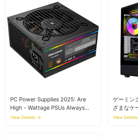
PC Power Supplies 2025: Are
ゲーミン
High - Wattage PSUs Always
ざまなケ
The Best Choice For Your PC?
を理解す
View Details
View Details