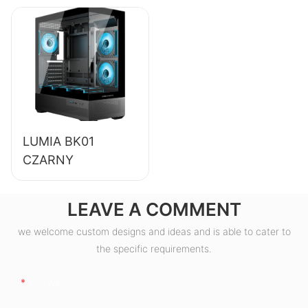
komputerów
stacjonarnych o
sprawności 85%,
80+ Bronze
ESB550W
LUMIA BK01
CZARNY
LEAVE A COMMENT
we welcome custom designs and ideas and is able to cater to
the specific requirements.
Nazwa