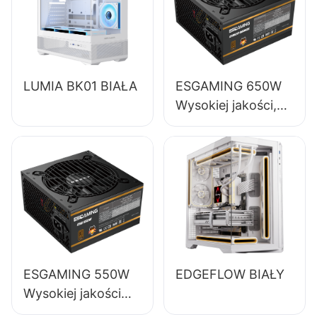
LUMIA BK01 BIAŁA
ESGAMING 650W
Wysokiej jakości,
85% sprawności,
pełnomodułowy
zasilacz do
komputerów
stacjonarnych 80+
Bronze ESB650W
ESGAMING 550W
EDGEFLOW BIAŁY
Wysokiej jakości
zasilacz do