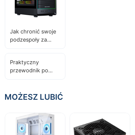
oświetleniem RGB
dla stylowych
konfiguracji​
Jak chronić swoje
podzespoły za
pomocą wysokiej
jakości obudowy
Praktyczny
do komputera
przewodnik po
gamingowego
czyszczeniu i
konserwacji
obudowy
MOŻESZ LUBIĆ
komputera do gier