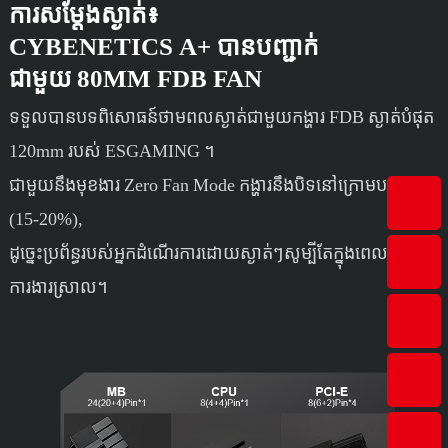
ការសម្តែងស្ងាត់៖
CYBENETICS A+ បានបញ្ជាក់
ជាមួយ 80MM FDB FAN
ទទួលបានបទពិសោធន៍ថាមពលស្ងាត់ជាមួយកង្ហារ FDB ស្ងាត់បំផុត
120mm របស់ ESGAMING ។
ជាមួយនឹងមុខងារ Zero Fan Mode កង្ហារនឹងបិទនៅក្រោមបន្ទុកទាប
(15-20%),
ដូច្នេះ​ប្រព័ន្ធ​របស់​អ្នក​ដំណើរការ​ដោយ​ស្ងាត់ៗ​សូម្បី​តែ​ក្នុង​ពេល​មាន​
ការងារ​ស្រាល។