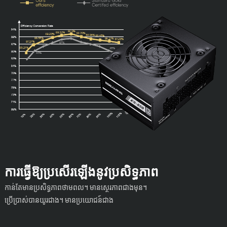
ការធ្វើឱ្យប្រសើរឡើងនូវប្រសិទ្ធភាព
កាន់តែមានប្រសិទ្ធភាពថាមពល។ មានស្ថេរភាពជាងមុន។
ប្រើប្រាស់បានយូរជាង។ មានប្រយោជន៍ជាង