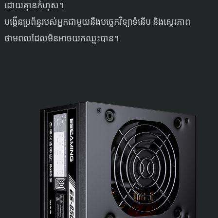
ដោយគ្មានកំហុស។
បង្កើនប្រព័ន្ធរបស់អ្នកជាមួយនឹងបច្ចេកវិទ្យាទំនើប និងស្ថេរភាព
ថាមពលដែលមិនអាចយកឈ្នះបាន។