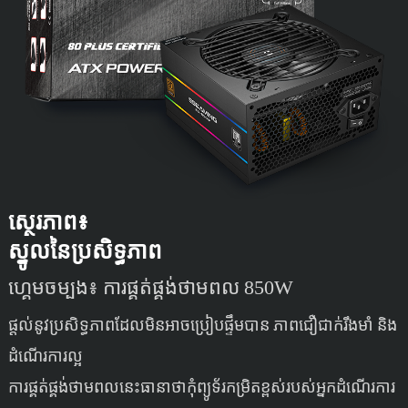
ស្ថេរភាព៖
ស្នូលនៃប្រសិទ្ធភាព
ហ្គេមចម្បង៖ ការផ្គត់ផ្គង់ថាមពល 850W
ផ្តល់នូវប្រសិទ្ធភាពដែលមិនអាចប្រៀបផ្ទឹមបាន ភាពជឿជាក់រឹងមាំ និង
ដំណើរការល្អ
ការផ្គត់ផ្គង់ថាមពលនេះធានាថាកុំព្យូទ័រកម្រិតខ្ពស់របស់អ្នកដំណើរការ