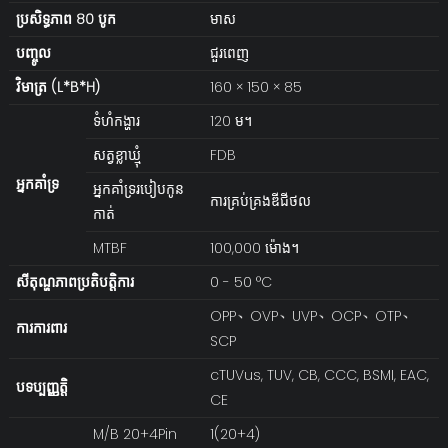
ប្រសិទ្ធភាព 80 បូក
មាស
បញ្ចូល
ជួរពេញ
វិមាត្រ (L*B*H)
160 × 150 × 85
ទំហំកង្ហារ
120 ម។
សត្វខ្លាឃ្មុំ
FDB
អ្នកគាំទ្រ
អ្នកគាំទ្ររបៀបកូន
ការគ្រប់គ្រងឌីជីថល
កាត់
MTBF
100,000 ម៉ោង។
សីតុណ្ហភាពប្រតិបត្តិការ
0 - 50 °C
OPP、OVP、UVP、OCP、OTP、
ការការពារ
SCP
cTUVus, TUV, CB, CCC, BSMI, EAC,
បទប្បញ្ញត្តិ
CE
M/B 20+4Pin
1(20+4)