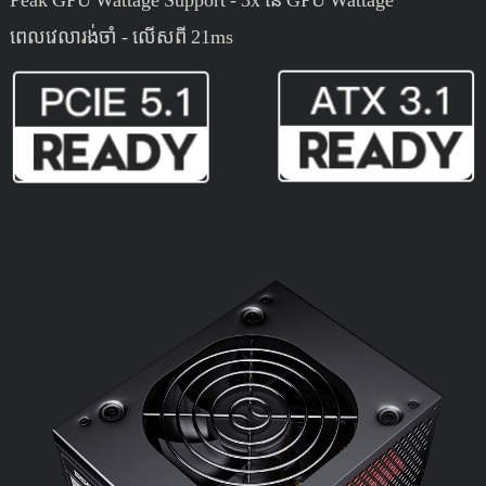
ពេលវេលារង់ចាំ - លើសពី 21ms