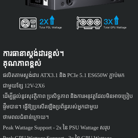
ការធានាស្តង់ដារខ្ពស់។
គុណភាពខ្ពស់
ផលិតតាមស្តង់ដារ ATX3.1 និង PCIe 5.1 ES650W ភ្ជាប់មក
ជាមួយខ្សែ 12V-2X6
ដើម្បីផ្តល់នូវសុវត្ថិភាព ប្រសិទ្ធភាព និងការអនុវត្តដែលមិនអាចប្រៀប
ផ្ទឹមបាន។ ធ្វើឱ្យប្រសើរឡើងប្រព័ន្ធរបស់អ្នកជាមួយ
ថាមពលជំនាន់ក្រោយ។
Peak Wattage Support - 2x នៃ PSU Wattage សរុប
Peak GPU Wattage Support - 3x នៃ GPU Wattage