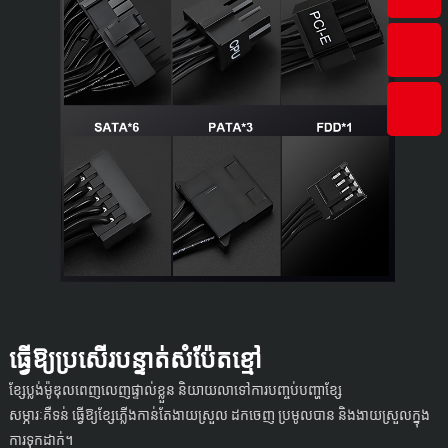
ធ្វើឱ្យប្រសើរបន្ទាត់សំប៉ែតខ្មៅ
ខ្សែប្លង់ម៉ូឌុលពេញលេញផ្ទាល់ខ្លួន និយាយលាទៅការបញ្ចប់បញ្ហាខ្សែ
សម្ភារៈគឺទន់ ធ្វើឱ្យខ្សែភ្លើងកាន់តែងាយស្រួល ដកចេញ ប្រមូលបាន និងងាយស្រួលក្នុង
ការទុកដាក់។