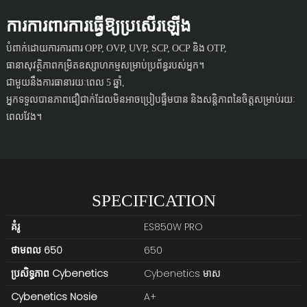
ការការពារការធ្វើឱ្យប្រសើរឡើង
បំពាក់ដោយការការពារ OPP, OVP, UVP, SCP, OCP និង OTP,
ធានាសុវត្ថិភាពកម្រិតឧស្សាហកម្មសម្រាប់ប្រព័ន្ធរបស់អ្នក។
ជាមួយនឹងការធានារយៈពេល 5 ឆ្នាំ,
អ្នកទទួលបានភាពជឿជាក់ដែលមិនអាចប្រៀបផ្ទឹមបាន និងសន្តិភាពនៃចិត្តសម្រាប់រយៈ
ពេលវែង។
SPECIFICATION
គំរូ
ES850W PRO
ថាមពល 650
650
ប្រសិទ្ធភាព Cybenetics
Cybenetics មាស
Cybenetics
Nosie
A+