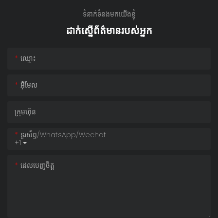
ទំនាក់ទំនងមកយើងខ្ញុំ
ដាក់ស្នើព័ត៌មានរបស់អ្នក
ឈ្មោះ
អ៊ីមែល
ក្រុមហ៊ុន
ទូរស័ព្ទ/whatsApp/wechat
+1
ដេលបេញចិត្ដ