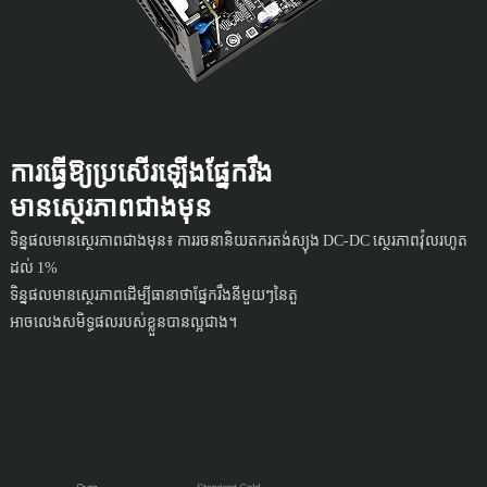
ការធ្វើឱ្យប្រសើរឡើងផ្នែករឹង
មានស្ថេរភាពជាងមុន
ទិន្នផលមានស្ថេរភាពជាងមុន៖ ការរចនានិយតករតង់ស្យុង DC-DC ស្ថេរភាពវ៉ុលរហូត
ដល់ 1%
ទិន្នផលមានស្ថេរភាពដើម្បីធានាថាផ្នែករឹងនីមួយៗនៃតួ
អាច​លេង​សមិទ្ធផល​របស់​ខ្លួន​បាន​ល្អ​ជាង។