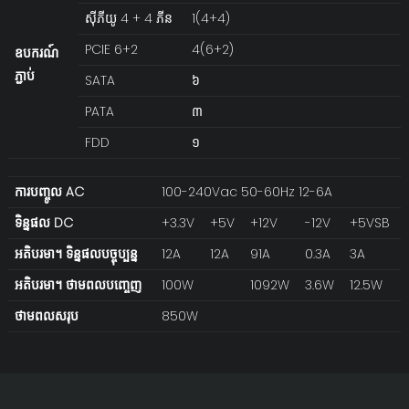
ស៊ីភីយូ 4 + 4 ភីន
1(4+4)
PCIE 6+2
4(6+2)
ឧបករណ៍
ភ្ជាប់
SATA
៦
PATA
៣
FDD
១
ការបញ្ចូល AC
100-240Vac 50-60Hz 12-6A
ទិន្នផល DC
+3.3V
+5V
+12V
-12V
+5VSB
អតិបរមា។ ទិន្នផលបច្ចុប្បន្ន
12A
12A
91A
0.3A
3A
អតិបរមា។ ថាមពលបញ្ចេញ
100W
1092W
3.6W
12.5W
ថាមពលសរុប
850W