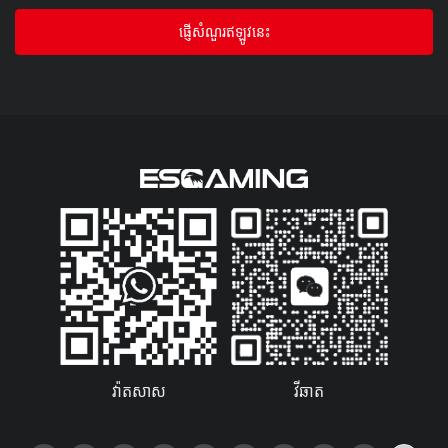
ផ្ញើសំណួរឥឡូវនេះ
វ៉ាតសាស
វីឆាត