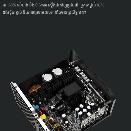
នៅ 68% ទន់ជាង និង 0.6mm ស្តើងជាងខ្សែប្រពៃណី ពួកគេផ្តល់ 41%
ដង់ស៊ីតេខ្ពស់ និងការផ្ទេរថាមពលកាន់តែមានប្រសិទ្ធភាព។