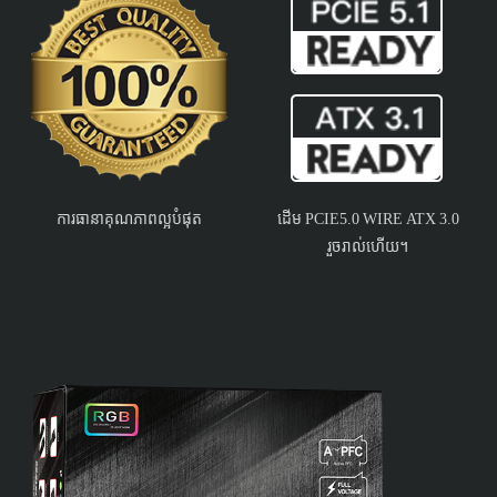
ការធានាគុណភាពល្អបំផុត
ដើម PCIE5.0 WIRE ATX 3.0
រួចរាល់ហើយ។