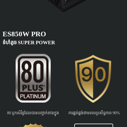
ES850W PRO
ទំហំតូច SUPER POWER
80 បូកសំរិទ្ធដែលបានបញ្ជាក់ខាងក្នុង
ការផ្គត់ផ្គង់ថាមពលប្រសិទ្ធភាព 90%