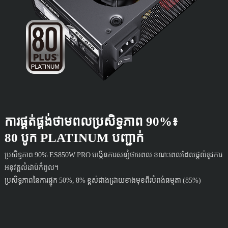
ការផ្គត់ផ្គង់ថាមពលប្រសិទ្ធភាព 90%៖
80 បូក PLATINUM បញ្ជាក់
ប្រសិទ្ធភាព 90% ES850W PRO បង្កើនការសន្សំថាមពល ខណៈពេលដែលផ្តល់នូវការ
អនុវត្តលំដាប់កំពូល។
ប្រសិទ្ធភាពនៃការផ្ទុក 50%, 8% ខ្ពស់ជាងដ្រាយខាងមុខពីរបំពង់ធម្មតា (85%)