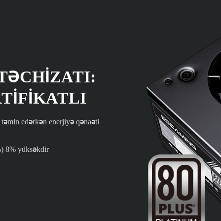
TƏCHIZATI:
TIFIKATLI
təmin edərkən enerjiyə qənaəti
5%) 8% yüksəkdir