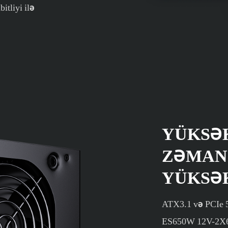
itliyi ilə
YÜKSƏ
ZƏMAN
YÜKSƏ
ATX3.1 və PCIe 5
ES650W 12V-2X6 k