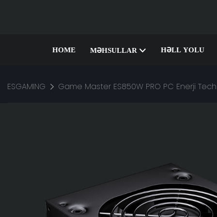
HOME
HƏLL YOLU
MƏHSULLAR
ESGAMING
Game Master ES850W PRO PC Enerji Təchiz