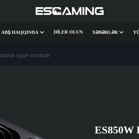
DILER OLUN
ABŞ HAQQINDA
XƏBƏRLƏR
Y
atları üçün vacibdir
ES850W