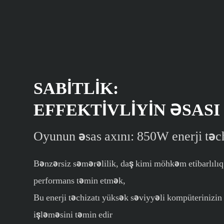
SABITLIK:
EFFEKTIVLIYIN ƏSASI
Oyunun əsas axını: 850W enerji təch
Bənzərsiz səmərəlilik, daş kimi möhkəm etibarlılıq
performans təmin etmək,
Bu enerji təchizatı yüksək səviyyəli kompüterinizin
işləməsini təmin edir