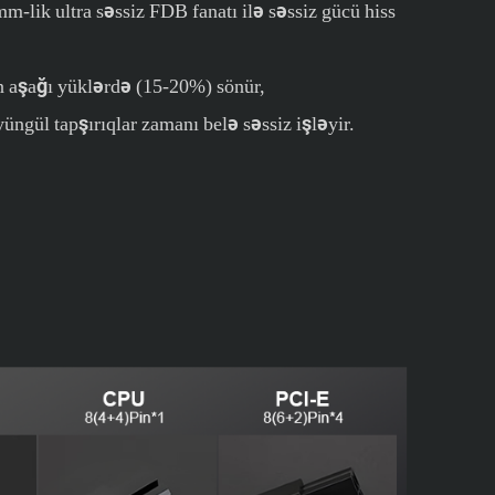
ik ultra səssiz FDB fanatı ilə səssiz gücü hiss
fan aşağı yüklərdə (15-20%) sönür,
yüngül tapşırıqlar zamanı belə səssiz işləyir.