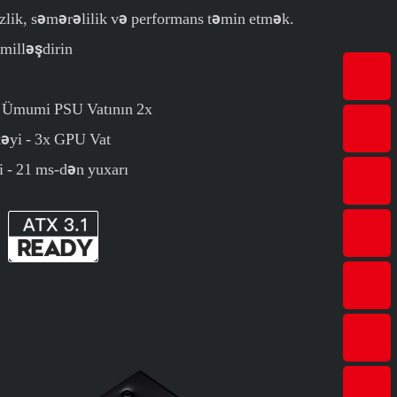
izlik, səmərəlilik və performans təmin etmək.
kmilləşdirin
– Ümumi PSU Vatının 2x
əyi - 3x GPU Vat
- 21 ms-dən yuxarı