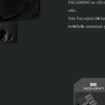
ESGAMING-in 120 mm-l
edin.
Sıfır Fan rejimi ilə 
beləliklə, sisteminiz 