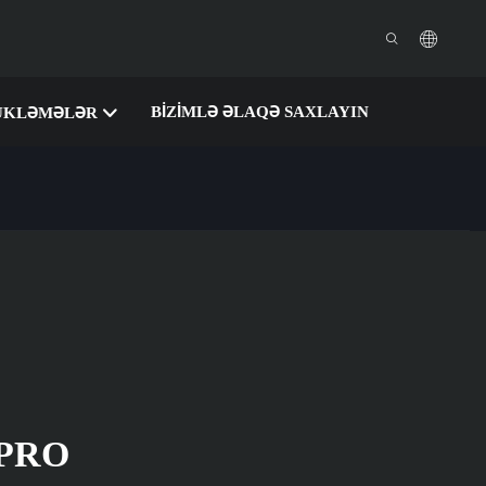
BIZIMLƏ ƏLAQƏ SAXLAYIN
ÜKLƏMƏLƏR
 PRO