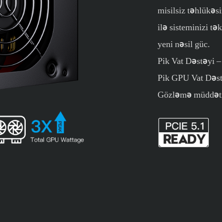
misilsiz təhlükəs
ilə sisteminizi tə
yeni nəsil güc.
Pik Vat Dəstəyi 
Pik GPU Vat Dəst
Gözləmə müddəti 