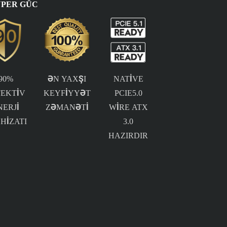
UPER GÜC
90%
ƏN YAXŞI
NATIVE
FEKTIV
KEYFIYYƏT
PCIE5.0
NERJI
ZƏMANƏTI
WIRE ATX
HIZATI
3.0
HAZIRDIR