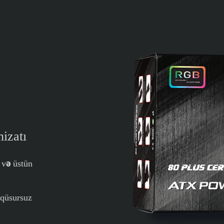
izatı
 və üstün
 qüsursuz