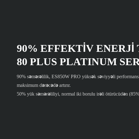
90% EFFEKTIV ENERJI 
80 PLUS PLATINUM SER
90% səmərəlilik, ES850W PRO yüksək səviyyəli performans 
maksimum dərəcədə artırır.
50% yük səmərəliliyi, normal iki borulu irəli ötürücüdən (8