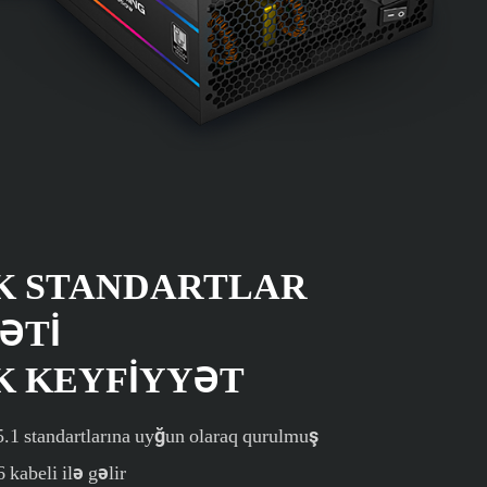
K STANDARTLAR
ƏTI
K KEYFIYYƏT
.1 standartlarına uyğun olaraq qurulmuş
abeli ilə gəlir