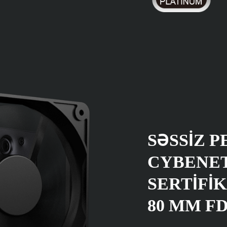
SƏSSIZ 
CYBENET
SERTIFI
80 MM FD