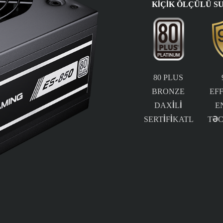
KIÇIK ÖLÇÜLÜ S
80 PLUS
BRONZE
EF
DAXILI
E
SERTIFIKATLIDIR
TƏC