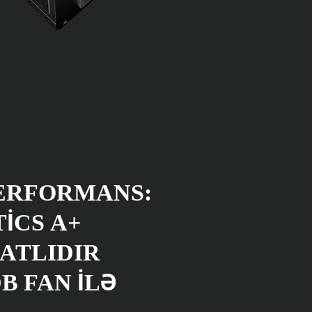
PERFORMANS:
ICS A+
KATLIDIR
B FAN ILƏ