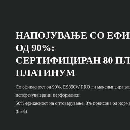
НАПОЈУВАЊЕ СО ЕФ
ОД 90%:
СЕРТИФИЦИРАН 80 П
ПЛАТИНУМ
Со ефикасност од 90%, ES850W PRO ги максимизира зашт
испорачува врвни перформанси.
50% ефикасност на оптоварување, 8% повисока од норма
(85%)