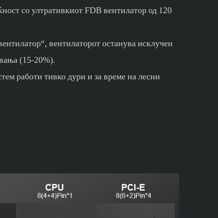
ќност со ултративкиот FDB вентилатор од 120
вентилатор“, вентилаторот останува исклучен
вања (15-20%).
тем работи тивко дури и за време на лесни