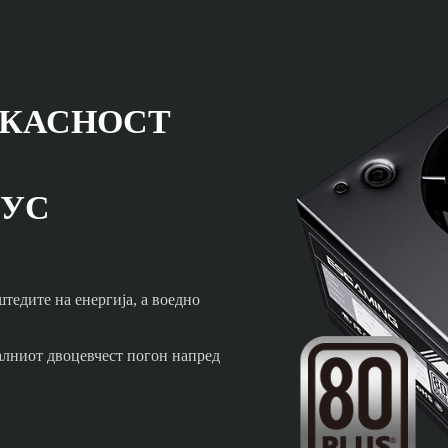
ИКАСНОСТ
ЛУС
едите на енергија, а воедно
лниот двоцевчест погон напред