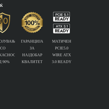
ОЌ
ОЈУВАЊЕ
ГАРАНЦИЈА
МАТИЧЕН
СО
ЗА
PCIE5.0
КАСНОСТ
НАЈДОБАР
WIRE ATX
Д 90%
КВАЛИТЕТ
3.0 READY