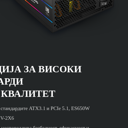
ЦИЈА ЗА ВИСОКИ
АРДИ
 КВАЛИТЕТ
 стандардите ATX3.1 и PCIe 5.1, ES650W
12V-2X6
а неспоредлива безбедност, ефикасност и