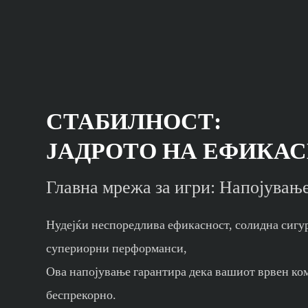
СТАБИЛНОСТ:
ЈАДРОТО НА ЕФИКА
Главна мрежа за игри: Напојувањ
Нудејќи неспоредлива ефикасност, солидна сигу
супериорни перформанси,
Ова напојување гарантира дека вашиот врвен ко
беспрекорно.