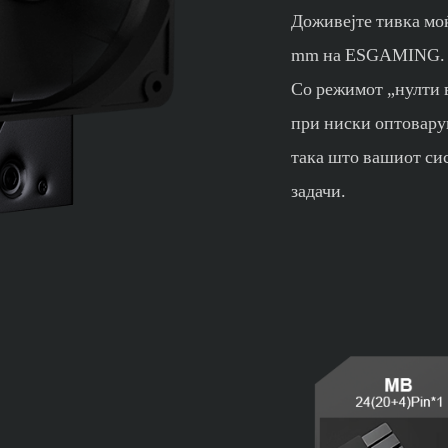
Доживејте тивка мо
mm на ESGAMING.
Со режимот „нулти 
при ниски оптовару
така што вашиот сис
задачи.