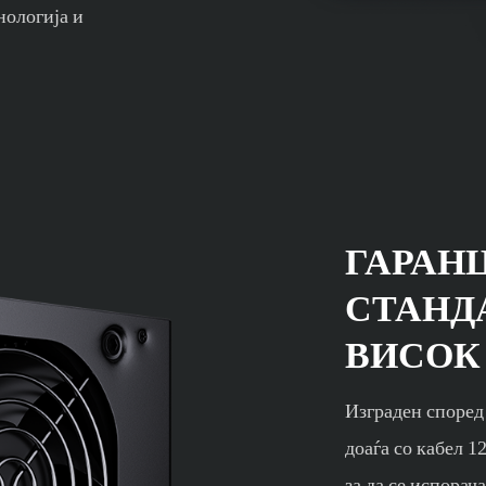
нологија и
ГАРАН
СТАНД
ВИСОК
Изграден според
доаѓа со кабел 
за да се испорач