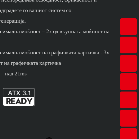
дградете го вашиот систем со
генерација.
симална моќност – 2x од вкупната моќност на
симална моќност на графичката картичка - 3x
т на графичката картичка
 – над 21ms