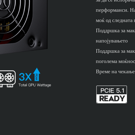
перформанси. На
моќ од следната 
Поддршка за мак
напојувањето
Поддршка за мак
поголема моќнос
Време на чекање