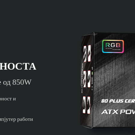
СНОСТА
е од 850W
рност и
мпјутер работи