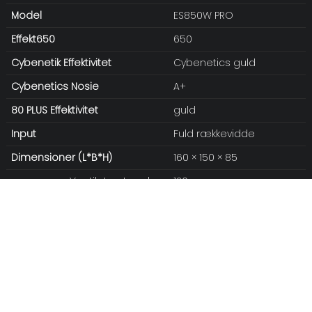
Model
ES850W PRO
Effekt650
650
Cybenetik Effektivitet
Cybenetics guld
Cybenetics
Nosie
A+
80 PLUS Effektivitet
guld
Input
Fuld rækkevidde
Dimensioner (L*B*H)
160 × 150 × 85
Ventilatorstørrelse
120 mm
Leje
FDB
Ventilator
hybrid-
digital kontrol
tilstandsventilator
MTBF
100.000 timer
Driftstemperatur
0 - 50 °C