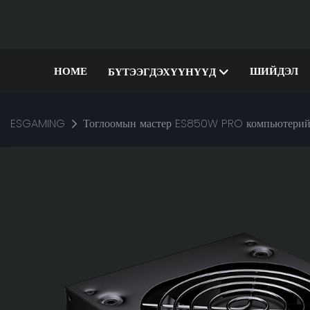
HOME
ШИЙДЭЛ
БҮТЭЭГДЭХҮҮНҮҮД
ESGAMING
Тоглоомын мастер ES850W PRO компьютерийн