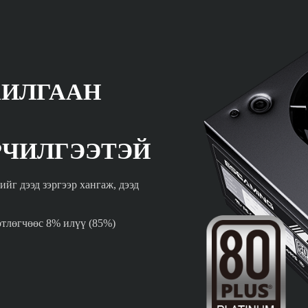
ХИЛГААН
ЭРЧИЛГЭЭТЭЙ
г дээд зэргээр хангаж, дээд
өтлөгчөөс 8% илүү (85%)