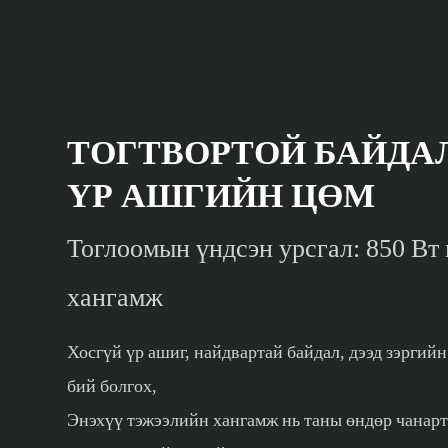
ТОГТВОРТОЙ БАЙДА
ҮР АШГИЙН ЦӨМ
Тоглоомын үндсэн урсгал: 850 Вт
хангамж
Хосгүй үр ашиг, найдвартай байдал, дээд зэргий
бий болгох,
Энэхүү тэжээлийн хангамж нь таны өндөр чанар