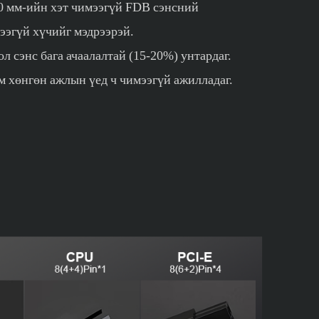
мм-ийн хэт чимээгүй FDB сэнсний
ээгүй хүчийг мэдрээрэй.
ол сэнс бага ачаалалтай (15-20%) унтардаг.
м хөнгөн ажлын үед ч чимээгүй ажилладаг.