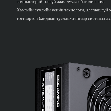
компьютерийг өөгүй ажиллуулах баталгаа юм.
Хамгийн сүүлийн үеийн технологи, ялагдашгүй 
тогтвортой байдлын тусламжтайгаар системээ д