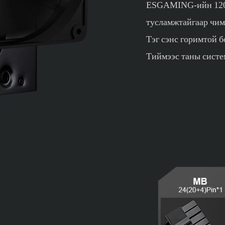
ESGAMING-ийн 120 
тусламжтайгаар чим
Тэг сэнс горимтой б
Тиймээс таны систе