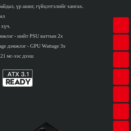
айдал, үр ашиг, гүйцэтгэлийг хангах.
ил
 хүч.
мжлэг - нийт PSU ваттын 2x
ge дэмжлэг - GPU Wattage 3x
 21 мс-ээс дээш