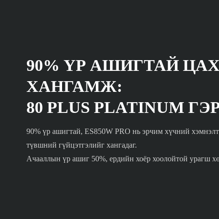
90% ҮР АШИГТАЙ ЦА
ХАНГАМЖ:
80 PLUS PLATINUM Г
90% үр ашигтай, ES850W PRO нь эрчим хүчний хэмнэлтий
түвшний гүйцэтгэлийг хангадаг.
Ачааллын үр ашиг 50%, ердийн хоёр хоолойтой урагш х