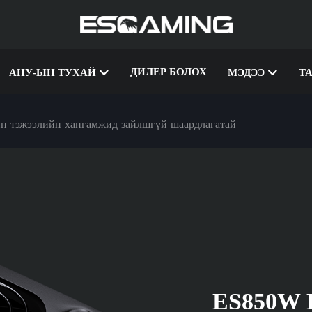
ДИЛЕР БОЛОХ
АНУ-ЫН ТУХАЙ
МЭДЭЭ
Т
 тэжээлийн хангамжид зайлшгүй шаардлагатай
ES850W