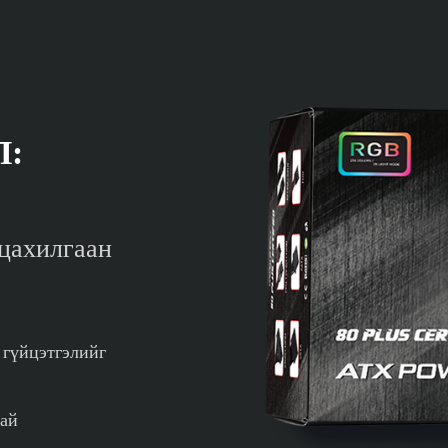
Л:
 цахилгаан
н гүйцэтгэлийг
тай