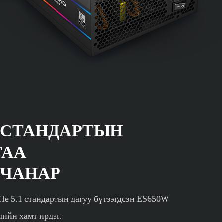
 СТАНДАРТЫН
ГАА
 ЧАНАР
Ie 5.1 стандартын дагуу бүтээгдсэн ES650W
лийн хамт ирдэг.