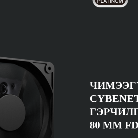
ЧИМЭЭГ
CYBENET
ГЭРЧИЛ
80 ММ F