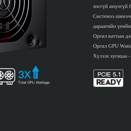
хосгүй аюулгүй б
Системээ шинэч
дараагийн үеийн
Оргил ваттын дэ
Оргил GPU Watta
Хүлээх хугацаа -