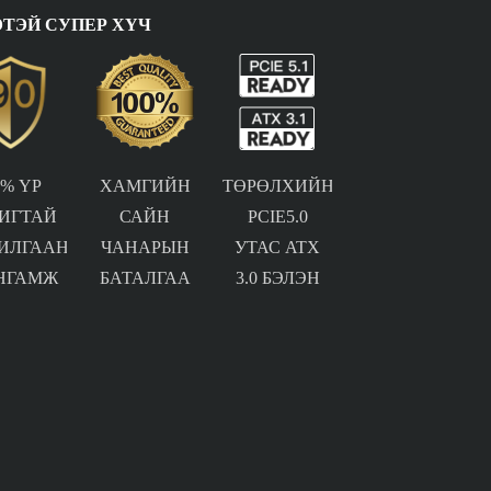
ТЭЙ СУПЕР ХҮЧ
0% ҮР
ХАМГИЙН
ТӨРӨЛХИЙН
ИГТАЙ
САЙН
PCIE5.0
ИЛГААН
ЧАНАРЫН
УТАС ATX
НГАМЖ
БАТАЛГАА
3.0 БЭЛЭН