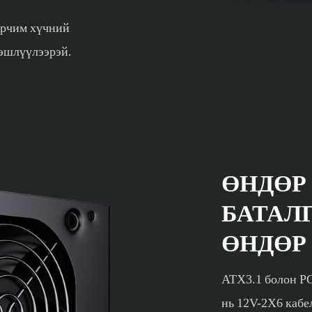
эрчим хүчний
ээшлүүлээрэй.
ӨНДӨР
БАТАЛ
ӨНДӨР
ATX3.1 болон PC
нь 12V-2X6 кабе