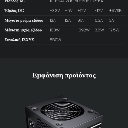
Είσοδος AC
100-240Vac 50-60Hz 12-6A
Έξοδος DC
+3.3V
+5V
+12V
-12V
+5VSB
Μέγιστο ρεύμα εξόδου
12A
12A
91A
0.3A
3A
Μέγιστη ισχύς εξόδου
100W
1092W
3.6W
12.5W
Συνολική ΙΣΧΥΣ
850W
Εμφάνιση προϊόντος