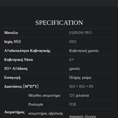
SPECIFICATION
Μοντέλο
ES850W PRO
Ισχύς 650
650
Αποδοτικότητα Κυβενητικής
Κυβενητική χρυσός
Κυβενητική
Νόσιε
A+
80+ Απόδοση
χρυσός
Εισαγωγή
Πλήρης γκάμα
Διαστάσεις (Μ*Π*Υ)
160 × 150 × 85
Μέγεθος ανεμιστήρα
120 χιλιοστά
Ρουλεμάν
FDB
Ανεμιστήρας
ανεμιστήρας υβριδικής
ψηφιακός έλεγχος