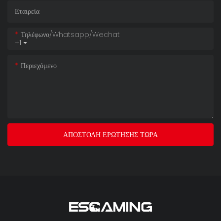
Εταιρεία
Τηλέφωνο/whatsapp/wechat
+1
Περιεχόμενο
ΑΠΟΣΤΟΛΉ ΕΡΏΤΗΣΗΣ ΤΏΡΑ