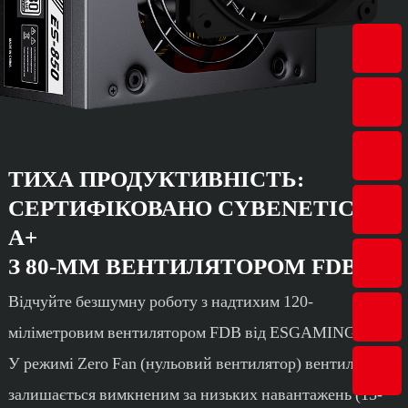
ТИХА ПРОДУКТИВНІСТЬ:
СЕРТИФІКОВАНО CYBENETICS
A+
З 80-ММ ВЕНТИЛЯТОРОМ FDB
Відчуйте безшумну роботу з надтихим 120-
міліметровим вентилятором FDB від ESGAMING.
У режимі Zero Fan (нульовий вентилятор) вентилятор
залишається вимкненим за низьких навантажень (15-