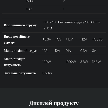
PATA
3
FDD
1
100-240 В змінного струму 50-60 Гц
Вхід змінного струму
12-6 А
Вихід постійного
+3.3V
+5V
+12V
-12V
+5VSB
струму
Макс. вихідний струм
12A
12A
91A
0.3A
3A
Макс. вихідна
100W
1092W
3.6W
12.5W
потужність
Загальна потужність
850W
Дисплей продукту