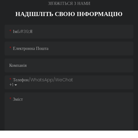
ЗВ'ЯЖІТЬСЯ З НАМИ
НАДІШЛІТЬ СВОЮ ІНФОРМАЦІЮ
Ім&#39;я
Електронна Пошта
Компанія
Телефон/WhatsApp/WeChat
+1
Зміст