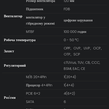
Розмір вентилятора
120 мм
Підшипник
FDB
Вентилятор
вентилятор у
цифрове керування
гібридному режимі
MTBF
100 000 годин
Робоча температура
0 - 50 °C
OPP、OVP、UVP、OCP、
Захист
OTP、SCP
cTUVus, TUV, CB, CCC,
Регуляторний
BSMI, EAC, CE
M/B 20+4Pin
1(20+4)
Процесор 4+4Pin
1(4+4)
PCIE 6+2
4(6+2)
Роз'єми
SATA
6