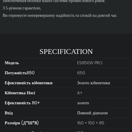
забезпечення безпеки вашої системи промислового рівня.
З 5-річною гарантією,
Ви отримуєте неперевершену надійність та спокій на довгий час.
SPECIFICATION
Модель
ES850W PRO
Потужність650
650
Ефективність кібенетики
Золото кібенетики
Кібенетика
Носі
A+
Ефективність 80+
золото
Вхід
Повний діапазон
Розміри (Д*Ш*В)
160 × 150 × 85