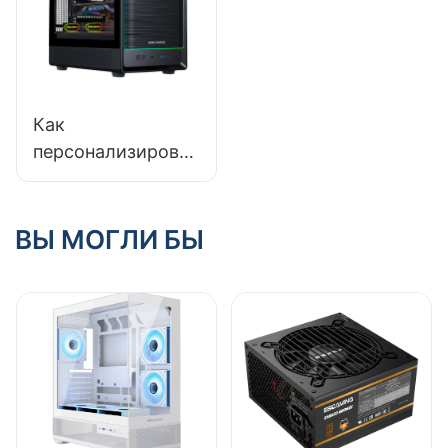
Как
персонализироват
ь корпус игрового
ПК: добавьте свой
штрих
ВЫ МОГЛИ БЫ