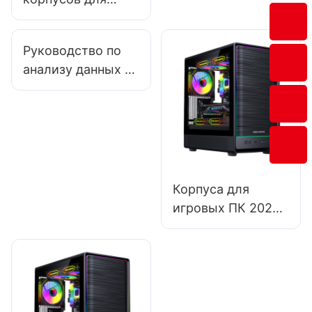
игровых ПК, с
которыми стоит
Руководство по
сотрудничать
анализу данных о
продажах у
производителей
аксессуаров для
киберспорта
Корпуса для
игровых ПК 2025:
плюсы и минусы
разных размеров
корпусов