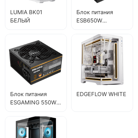
LUMIA BK01
Блок питания
БЕЛЫЙ
ESB650W
ESGAMING 650W
высокого
качества, КПД
85%,
полномодульный,
бронзовый (80+),
для настольных
ПК.
Блок питания
EDGEFLOW WHITE
ESGAMING 550W
высокого
качества, КПД
85%, класс
защиты 80+