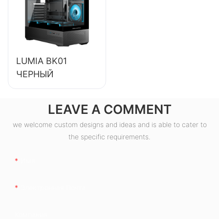
Bronze, для
настольных ПК,
ESB550W
LUMIA BK01
ЧЕРНЫЙ
LEAVE A COMMENT
we welcome custom designs and ideas and is able to cater to
the specific requirements.
Имя
Электронная Почта
Компания