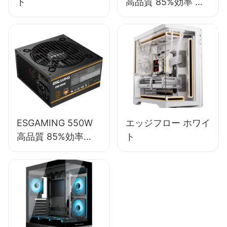
ト
高品質 85%効率 フ
ルモジュール 80+ブ
ロンズ デスクトップ
PC電源ユニット
ESB650W
ESGAMING 550W
エッジフロー ホワイ
高品質 85%効率
ト
80+ブロンズ デスク
トップPC電源ユニ
ット ESB550W