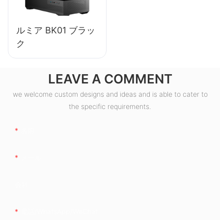
ルミア BK01 ブラッ
ク
LEAVE A COMMENT
we welcome custom designs and ideas and is able to cater to
the specific requirements.
名前
メール
会社
電話/WhatsApp/WeChat