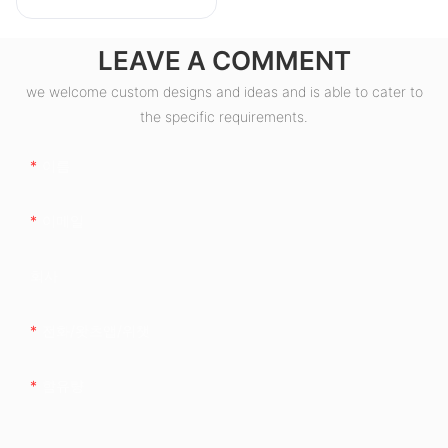
LEAVE A COMMENT
we welcome custom designs and ideas and is able to cater to
the specific requirements.
이름
이메일
회사
전화/왓츠앱/위챗
함유량