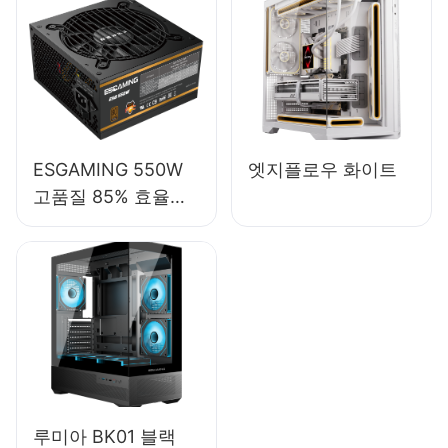
라이 ESB650W
ESGAMING 550W
엣지플로우 화이트
고품질 85% 효율
80+ 브론즈 데스크
탑 PC 파워 서플라이
ESB550W
루미아 BK01 블랙