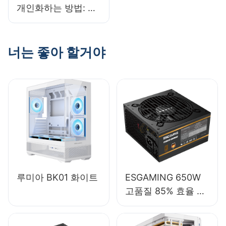
개인화하는 방법: 나
만의 터치를 더하세
요
너는 좋아 할거야
루미아 BK01 화이트
ESGAMING 650W
고품질 85% 효율 풀
모듈 80+ 브론즈 데
스크탑 PC 파워 서플