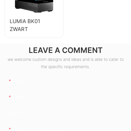
LUMIA BK01
ZWART
LEAVE A COMMENT
we welcome custom designs and ideas and is able to cater to
the specific requirements.
Naam
E-Mail
Bedrijf
Telefoon/whatsApp/wechat