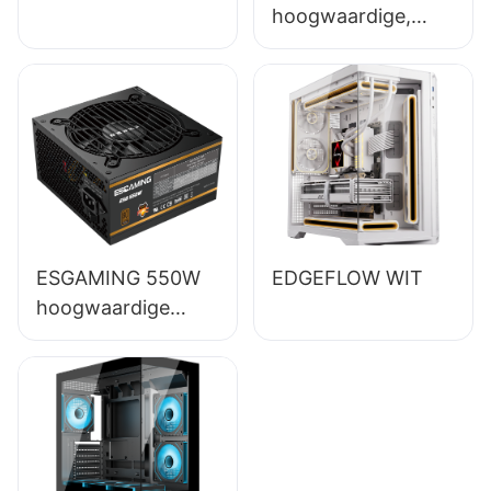
hoogwaardige,
volledig functionele
desktop-pc-
voeding met 85%
rendement en 80+
bronzen
certificering
ESB650W
ESGAMING 550W
EDGEFLOW WIT
hoogwaardige
desktop-pc-
voeding met 85%
rendement en 80+
bronzen afwerking
ESB550W