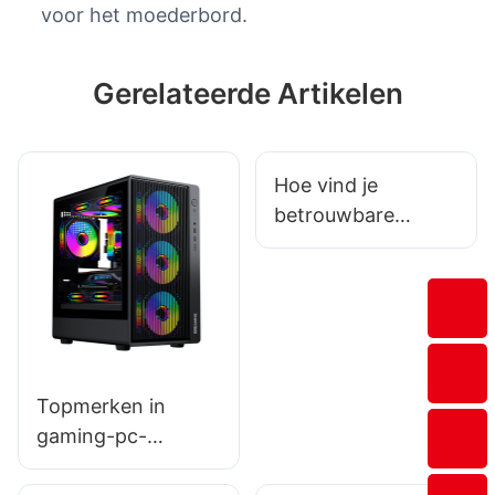
voor het moederbord.
Gerelateerde Artikelen
Hoe vind je
betrouwbare
fabrikanten en
leveranciers van
gamingaccessoires
?
Topmerken in
gaming-pc-
behuizingen