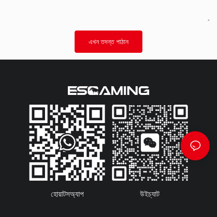
এখন তদন্ত পাঠান
হোয়াটসঅ্যাপ
উইচ্যাট