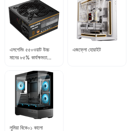
সাপ্লাই ESB650W
এসগেমিং ৫৫০ওয়াট উচ্চ
এজফ্লো হোয়াইট
মানের ৮৫% কার্যক্ষমতা
সম্পন্ন ৮০+ ব্রোঞ্জ ডেস্কটপ
পিসি পাওয়ার সাপ্লাই
ESB550W
লুমিয়া বিকে০১ কালো