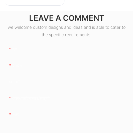
LEAVE A COMMENT
we welcome custom designs and ideas and is able to cater to
the specific requirements.
নাম
ইমেইল
কোম্পানি
ফোন/হোয়াটসঅ্যাপ/উইচ্যাট
কন্টেন্ট