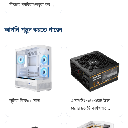
কীভাবে ব্যক্তিগতকৃত করবেন:
আপনার নিজস্ব স্পর্শ যোগ
করুন​
আপনি পছন্দ করতে পারেন
লুমিয়া বিকে০১ সাদা
এসগেমিং ৬৫০ওয়াট উচ্চ
মানের ৮৫% কার্যক্ষমতা
সম্পন্ন ফুল-মডিউল ৮০+
ব্রোঞ্জ ডেস্কটপ পিসি পাওয়ার