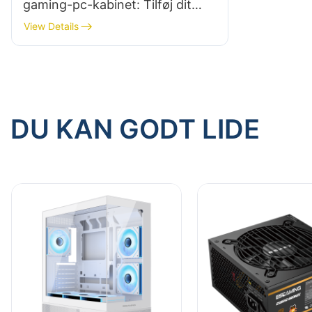
gaming-pc-kabinet: Tilføj dit
eget præg
View Details
DU KAN GODT LIDE