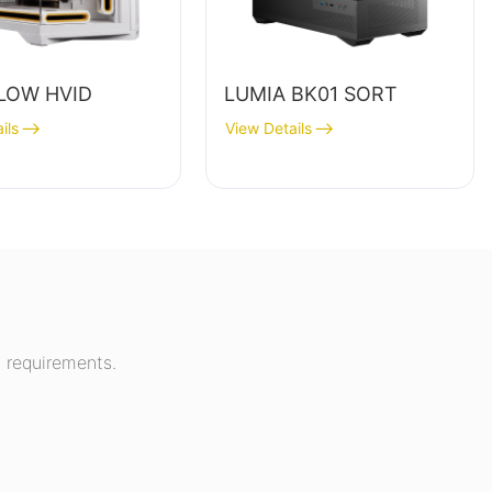
LOW HVID
LUMIA BK01 SORT
ils
View Details
 requirements.