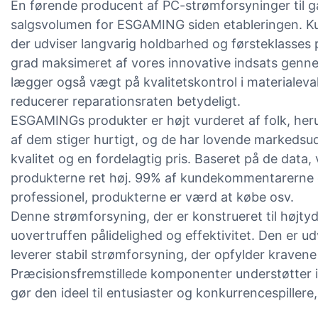
En førende producent af PC-strømforsyninger til g
salgsvolumen for ESGAMING siden etableringen. Kun
der udviser langvarig holdbarhed og førsteklasses p
grad maksimeret af vores innovative indsats genn
lægger også vægt på kvalitetskontrol i materialeva
reducerer reparationsraten betydeligt.
ESGAMINGs produkter er højt vurderet af folk, her
af dem stiger hurtigt, og de har lovende markedsud
kvalitet og en fordelagtig pris. Baseret på de data,
produkterne ret høj. 99% af kundekommentarerne er
professionel, produkterne er værd at købe osv.
Denne strømforsyning, der er konstrueret til højt
uovertruffen pålidelighed og effektivitet. Den er u
leverer stabil strømforsyning, der opfylder krave
Præcisionsfremstillede komponenter understøtter i
gør den ideel til entusiaster og konkurrencespiller