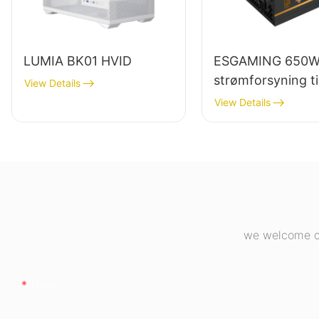
LUMIA BK01 HVID
ESGAMING 650
strømforsyning ti
View Details
stationær pc af h
View Details
kvalitet med 85%
effektivitet og fu
modulstørrelse 8
bronze ESB650
we welcome cu
Navn