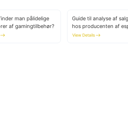
inder man pålidelige
Guide til analyse af sal
rer af gamingtilbehør?
hos producenten af ​​es
spiltilbehør
View Details