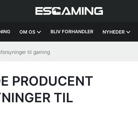
NING
BLIV FORHANDLER
OM OS
NYHEDER
orsyninger til gaming
DE PRODUCENT
NINGER TIL