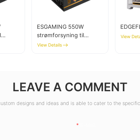
W
ESGAMING 550W
EDGEF
l
strømforsyning til
View Deta
øj
stationær pc af høj
View Details
kvalitet, 85%
ld
effektivitet, 80+ bronze,
0+
ESB550W
W
LEAVE A COMMENT
stom designs and ideas and is able to cater to the specific
E-Mail.