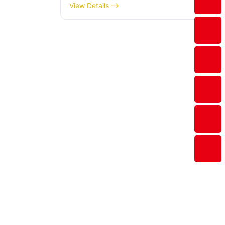
forskellige kabinetstørrelser
View Details