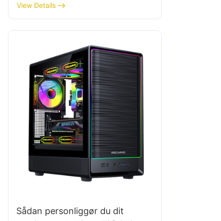
samarbejde med
View Details
Sådan personliggør du dit