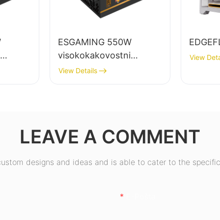
W
ESGAMING 550W
EDGEF
visokokakovostni
View Deta
mizne
napajalniki za namizne
View Details
nim
računalnike z
učinkovitostjo 85 %, 80+
tostjo,
bronastimi certifikati
ESB550W
LEAVE A COMMENT
stom designs and ideas and is able to cater to the specific
E-Pošta