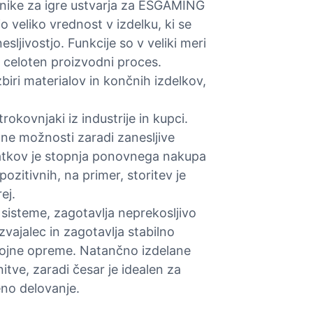
lnike za igre ustvarja za ESGAMING
o veliko vrednost v izdelku, ki se
sljivostjo. Funkcije so v veliki meri
i celoten proizvodni proces.
iri materialov in končnih izdelkov,
okovnjaki iz industrije in kupci.
žne možnosti zaradi zanesljive
atkov je stopnja ponovnega nakupa
ozitivnih, na primer, storitev je
ej.
 sisteme, zagotavlja neprekosljivo
izvajalec in zagotavlja stabilno
rojne opreme. Natančno izdelane
ve, zaradi česar je idealen za
eno delovanje.