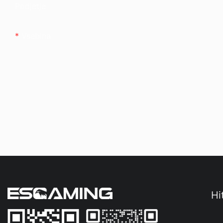
Podjetje
Vsebina
Hi