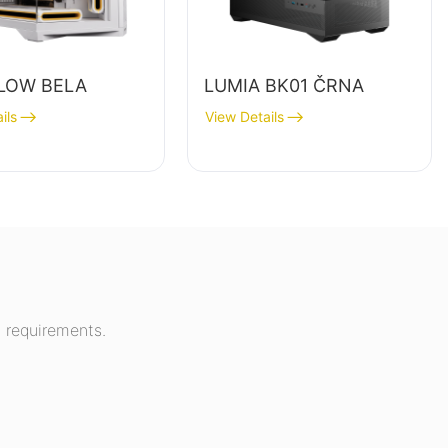
LOW BELA
LUMIA BK01 ČRNA
ils
View Details
 requirements.