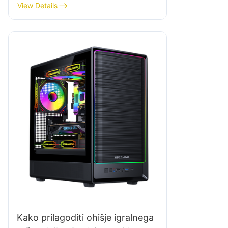
morali sodelovati
View Details
Kako prilagoditi ohišje igralnega