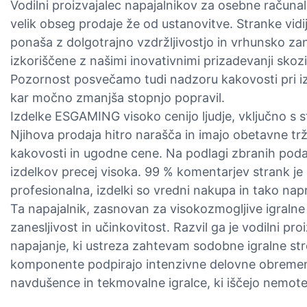
Vodilni proizvajalec napajalnikov za osebne računa
velik obseg prodaje že od ustanovitve. Stranke vidij
ponaša z dolgotrajno vzdržljivostjo in vrhunsko zane
izkoriščene z našimi inovativnimi prizadevanji skoz
Pozornost posvečamo tudi nadzoru kakovosti pri izb
kar močno zmanjša stopnjo popravil.
Izdelke ESGAMING visoko cenijo ljudje, vključno s str
Njihova prodaja hitro narašča in imajo obetavne tr
kakovosti in ugodne cene. Na podlagi zbranih pod
izdelkov precej visoka. 99 % komentarjev strank je p
profesionalna, izdelki so vredni nakupa in tako napr
Ta napajalnik, zasnovan za visokozmogljive igralne
zanesljivost in učinkovitost. Razvil ga je vodilni pro
napajanje, ki ustreza zahtevam sodobne igralne st
komponente podpirajo intenzivne delovne obremenit
navdušence in tekmovalne igralce, ki iščejo nemot