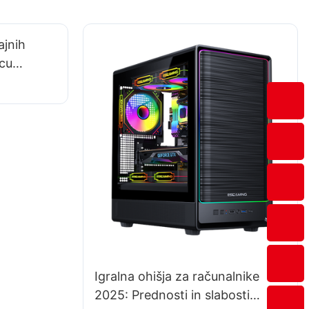
ajnih
lcu
-šport
Igralna ohišja za računalnike
2025: Prednosti in slabosti