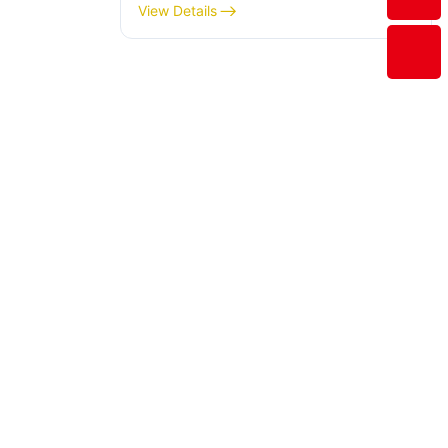
različnih velikosti ohišij
View Details