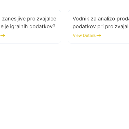
 zanesljive proizvajalce
Vodnik za analizo prod
telje igralnih dodatkov?
podatkov pri proizvaja
igralnih dodatkov za e
View Details