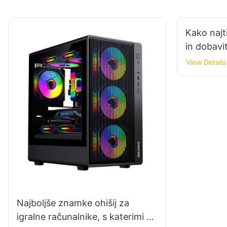
Kako najti
in dobavi
View Details
Najboljše znamke ohišij za
igralne računalnike, s katerimi bi