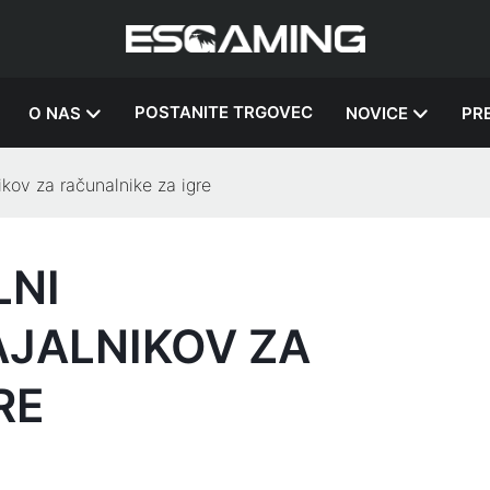
POSTANITE TRGOVEC
O NAS
NOVICE
PR
kov za računalnike za igre
LNI
AJALNIKOV ZA
RE