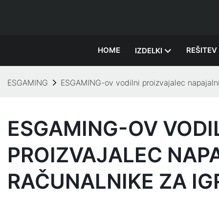
HOME
REŠITEV
IZDELKI
ESGAMING
ESGAMING-ov vodilni proizvajalec napajalni
ESGAMING-OV VODI
PROIZVAJALEC NAP
RAČUNALNIKE ZA IG