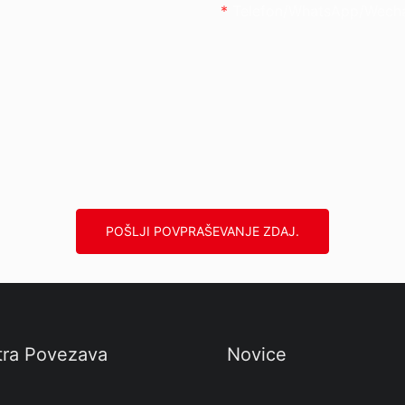
Telefon/whatsApp/wech
POŠLJI POVPRAŠEVANJE ZDAJ.
tra Povezava
Novice