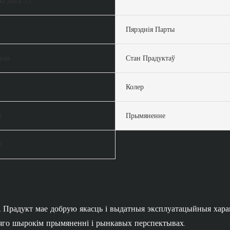
кі дыск x2
Пярэднія Парты
ном
Стан Прадуктаў
Колер
а
Прымяненне
й
ій. Прадукт мае добрую якасць і выдатныя эксплуатацыйныя х
яго шырокім прымяненні і рынкавых перспектывах.