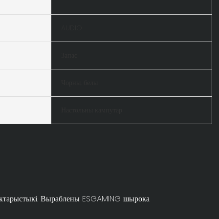
AUDIO
Запас
Чорны, белы
Настольны кампутар
арактарыстыкі. Выраблены ESGAMING шырока