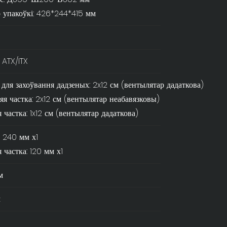
 упакоўкі: 426*244*415 мм
ATX/ITX
 для захоўвання дадзеных: 2x12 см (вентылятар дадаткова)
яя частка: 2x12 см (вентылятар неабавязковы)
 частка: 1x12 см (вентылятар дадаткова)
 240 мм х1
 частка: 120 мм х1
м
м