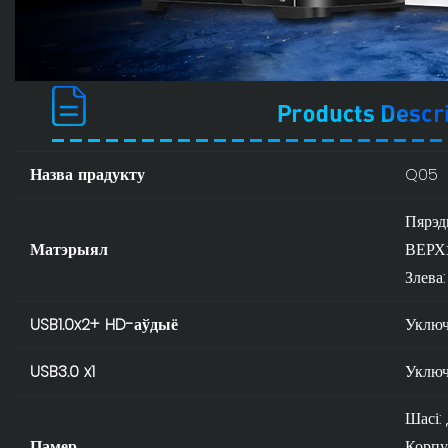
Назва прадукту
Q05
Пярэд
Матэрыял
ВЕРХ:
Злева:
USB1.0x2+ HD-аўдыё
Уключ
USB3.0 x1
Уключ
Шасі
Памер
Корп