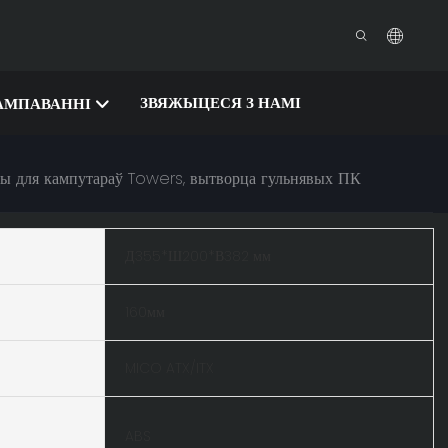
ЗВЯЖЫЦЕСЯ З НАМІ
АМПАВАННІ
усы для кампутараў Towers, вытворца гульнявых ПК
Д355*Ш200*В382 мм
160мм
MICO ATX/ITX
ABS