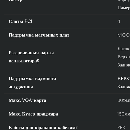
Памер
Слоты PCI
4
Падтрымка матчыных плат
MICO 
Латок
Рэзерваваныя парты
Верхн
вентылятараў
Задняя
Падтрымка вадзянога
ВЕРХ:
астуджэння
Задняя
Макс. VGA-карта
305м
Макс. Кулер працэсара
160м
Кліпсы для кіравання кабелямі:
YES