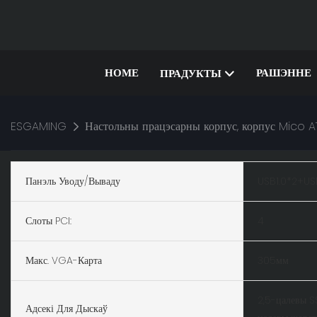
HOME
РАШЭННЕ
ПРАДУКТЫ
ESGAMING
Настольны працэсарны корпус, корпус Mico A
Панэль Уводу/вываду
USB1.0*2+US
Слоты PCI:
4
Макс. VGA-Карта
305мм
2,5-цалевы S
Адсекі Для Дыскаў