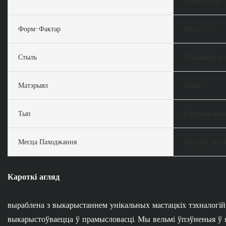
цалевы жорст
Форм-Фактар
MicroATX
Стыль
З бакавым ак
Матэрыял
Іншае
Тып
Сярэдняя веж
Месца Паходжання
Гуандун, Кіта
Кароткі агляд
выраблена з выкарыстаннем унікальных мастацкіх тэхналог
выкарыстоўваецца ў прамысловасці. Мы вельмі ўпэўненыя ў 