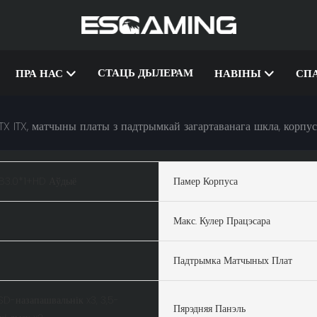
СТАЦЬ ДЫЛЕРАМ
ПРА НАС
НАВІНЫ
СП
TX ITX, матчыны платы з падтрымкай загартаванага шкла, корп
B3.0*1+HD Аўдыё
Памер Корпуса
Макс. Кулер Працэсара
Падтрымка Матчыных Плат
SD-назапашвальнік x3, 3,5-
Пярэдняя Панэль