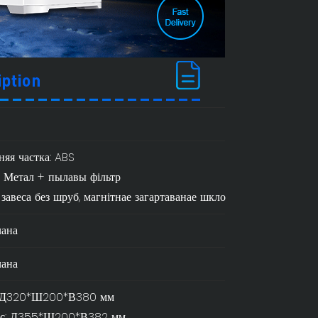
няя частка: ABS
 Метал + пылавы фільтр
 завеса без шруб, магнітнае загартаванае шкло
ана
ана
: Д320*Ш200*В380 мм
ус: Д355*Ш200*В382 мм