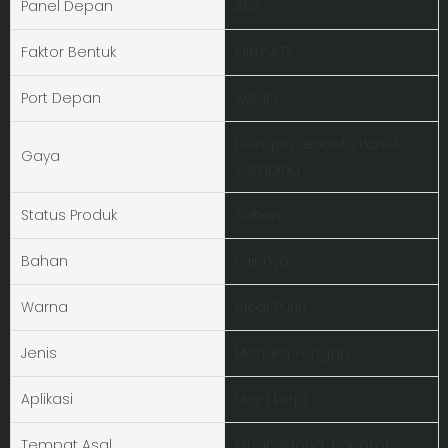
Panel Depan
ABS
Faktor Bentuk
MikroATX
Port Depan
AUDIO
Dengan Jendela Panel
Gaya
Samping
Status Produk
Saham
Bahan
Lainnya
Warna
Blcak,Putih
Jenis
Menara Tengah
Aplikasi
Meja kerja
Tempat Asal
Guangdong, Tiongkok