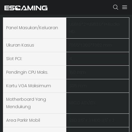
USB1.0*2+USB3.0*1+Audio
Panel Masukan/Keluaran
HD
Ukuran Kasus
P355*L200*T382 mm
Slot PCI:
4
Pendingin CPU Maks.
160 mm
Kartu VGA Maksimum
305 mm
Motherboard Yang
MICO ATX/ITX
Mendukung
Area Parkir Mobil
SSD 2,5" x 3 HDD 3,5" x 2