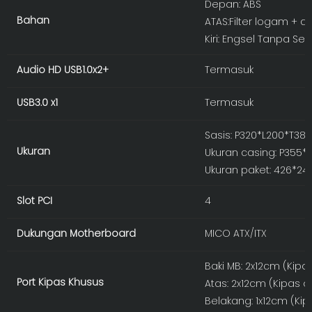
Depan: ABS
Bahan
ATAS:Filter logam + d
Kiri: Engsel Tanpa S
Audio HD USB1.0x2+
Termasuk
USB3.0 x1
Termasuk
Sasis: P320*L200*T3
Ukuran
Ukuran casing: P355
Ukuran paket: 426*2
Slot PCI
4
Dukungan Motherboard
MICO ATX/ITX
Baki MB: 2x12cm (Kipa
Port Kipas Khusus
Atas: 2x12cm (Kipas o
Belakang: 1x12cm (Kip