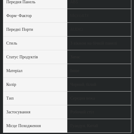
Передня Панель
ABS
Форм-Фактор
MicroATX
Передні Порти
AUDIO
Стиль
З вікном на бічній панелі
Статус Продуктів
Запас
Матеріал
Інше
Колір
Чорний, білий
Тип
Середня вежа
Застосування
Робочий стіл
Місце Походження
Гуандун, Китай