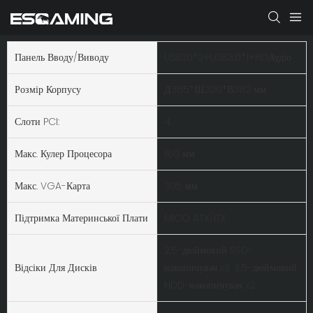
Панель Вводу/виводу
USB1.0*2+USB3.0*1+HDАудіо
Розмір Корпусу
Д355*Ш200*В382 мм
Слоти PCI:
4
Макс. Кулер Процесора
160 мм
Макс. VGA-Карта
305 мм
Підтримка Материнської Плати
MICO ATX/ITX
2,5-дюймовий SSD-
Відсіки Для Дисків
накопичувач x3, 3,5-дюймовий
HDD-накопичувач x2