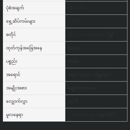
ပုံစံအချက်
MicroATX
ရှေ့ဆိပ်ကမ်းများ
AUDIO
စတိုင်
Side Panel Window ဖြင့်
ထုတ်ကုန်အခြေအနေ
စတော့
ပစ္စည်း
တခြား
အရောင်
အနက်ရောင်၊ အဖြူရောင်
အမျိုးအစား
မျှော်စင်အလယ်
လျှောက်လွှာ
ဒက်ဒီ
မူလနေရာ
Guangdong၊ တရုတ်နိုင်ငံ