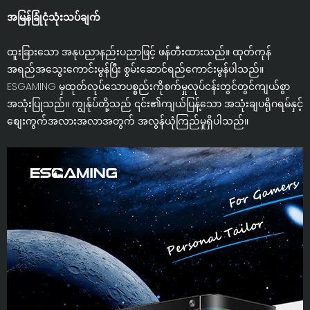
အမြန်ခြုံငုံသုံးသပ်ချက်
ထူးခြားသော အနုပညာနည်းပညာဖြင့် ဖန်တီးထားသည်။ ထုတ်ကုန်
အရည်အသွေးကောင်းမွန်ပြီး စွမ်းဆောင်ရည်ကောင်းမွန်ပါသည်။
ESGAMING မှထုတ်လုပ်သောပစ္စည်းကိုစက်မှုလုပ်ငန်းတွင်တွင်ကျယ်စွာ
အသုံးပြုသည်။ ကျွန်ုပ်တို့သည် ၎င်း၏ကျယ်ပြန့်သော အသုံးချပရိုဂရမ်နှင့်
စျေးကွက်အလားအလာအတွက် အလွန်ယုံကြည်မှုရှိပါသည်။