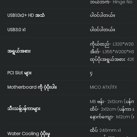
ဘယ်ဘက်- Hinge No S
USB1.0x2+ HD အသံ
ပါဝင်ပါတယ်။
USB3.0 x1
ပါဝင်ပါတယ်။
ကိုယ်ထည်- L320*W20
အရွယ်အစား
အိတ်- L355*W200*H3
ထုပ်ပိုးအရွယ်အစား: 4
PCI Slot များ
၄
Motherboard ကို ပံ့ပိုးပါ။
MICO ATX/ITX
MB ဗန်း- 2x12cm (ပန်ကာ
သီးသန့်ပန်ကာများ
ထိပ်- 2x12cm (ပန်ကာ ချန
နောက်ကျော- 1x12cm (ပန်
ထိပ်: 240mm x1
Water Cooling ပံ့ပိုးမှု