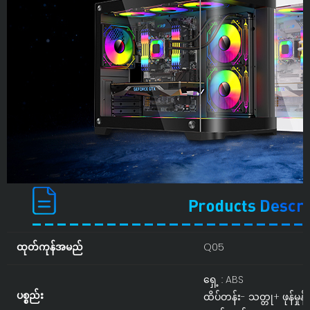
ထုတ်ကုန်အမည်
Q05
ရှေ့ : ABS
ပစ္စည်း
ထိပ်တန်း- သတ္တု+ ဖုန်မှုန