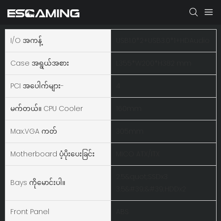
I/O အကန့်
USB1.0*2+USB3.0*1+HDAudio
Case အရွယ်အစား
L355*W200*H382 mm
PCI အပေါက်များ-
4
မက်တယ်။ CPU Cooler
160mm
Max.VGA ကတ်
305mm
Motherboard ပံ့ပိုးပေးခြင်း
MICO ATX/ITX
2.5&quot;SSDx3
Bays ကိုမောင်းပါ။
3.5&#39;&#39;HDDx2
Front Panel
ABS