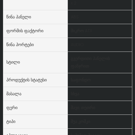
x 2
Წინა Პანელი
ABS
Ფორმის Ფაქტორი
მიკრო ATX
Წინა Პორტები
AUDIO
გვერდითი პანელის
Სტილი
ფანჯრით
Პროდუქტის Სტატუსი
საფონდო
Მასალა
სხვა
Ფერი
შავი, თეთრი
Ტიპი
შუა კოშკი