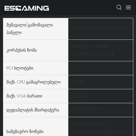
Შემავალი/გამომავალი
USB1.0*2+USB3.0*1+HDAudio
Პანელი
სიგრძე 355*სიგანე
Კორპუსის Ზომა
200*სიმაღლე 382 მმ
PCI Სლოტები:
4
Მაქს. CPU Გამაგრილებელი
160 მმ
Მაქს. VGA Ბარათი
305 მმ
Დედაპლატის Მხარდაჭერა
MICO ATX/ITX
2.5&quot; SSD x 3
Სამგზავრო Ზონები
3.5&#39;&#39; მყარი დისკი