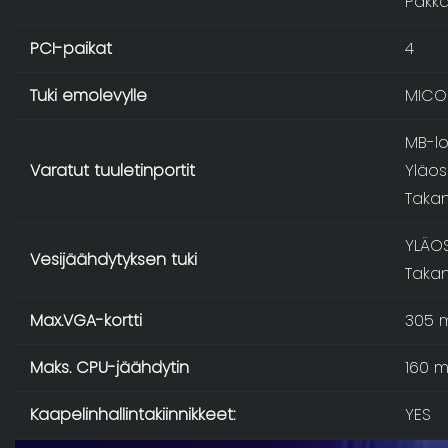
Pakka
PCI-paikat
4
Tuki emolevylle
MICO 
MB-lo
Varatut tuuletinportit
Yläos
Takan
YLÄO
Vesijäähdytyksen tuki
Taka
Max.VGA-kortti
305 
Maks. CPU-jäähdytin
160 
Kaapelinhallintakiinnikkeet:
YES