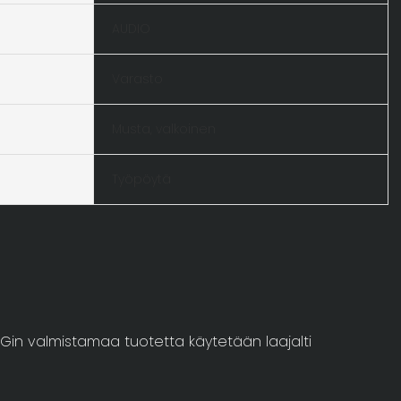
AUDIO
Varasto
Musta, valkoinen
Työpöytä
INGin valmistamaa tuotetta käytetään laajalti