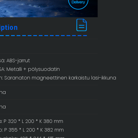
ä: ABS-jarrut
A: Metalli + pölysuodatin
: Saranaton magneettinen karkaistu lasi-ikkuna
na
na
a: P 320 * L 200 * K 380 mm
o: P 355 * L 200 * K 382 mm