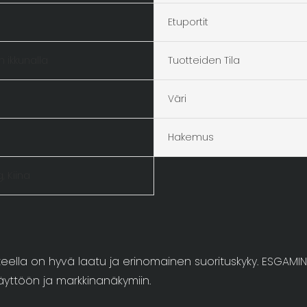
Etuportit
 ikkunalla
Tuotteiden Tila
Väri
Hakemus
 Kiina
otteella on hyvä laatu ja erinomainen suorituskyky. ESGAM
äyttöön ja markkinanäkymiin.