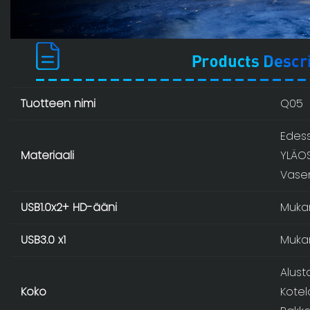
Tuotteen nimi
Q05
Edess
Materiaali
YLÄOS
Vasen
USB1.0x2+ HD-ääni
Muka
USB3.0 x1
Muka
Alust
Koko
Kotel