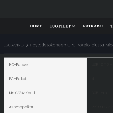
HOME
RATKAISU
TUOTTEET
T
ESGAMING
Pöytätietokoneen CPU-kotelo, alusta, Mico A
I/O-Paneeli
USB 1.0 * 2 
PCI-Paikat:
4
Max.VGA-Kortti
305 mm
Asemapaikat
2,5" SSD x 3 3