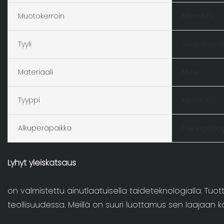
Muotokerroin
MicroATX
Tyyli
Sivupaneelin
Materiaali
Muut
Tyyppi
Keskitorni
Alkuperäpaikka
Guangdong,
Lyhyt yleiskatsaus
on valmistettu ainutlaatuisella taideteknologialla. Tu
teollisuudessa. Meillä on suuri luottamus sen laajaan k