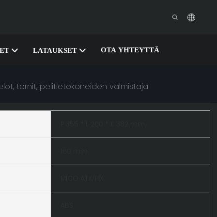
OTA YHTEYTTÄ
SET
LATAUKSET
lot, tornit, pelitietokoneiden valmistaja
P 355 * L 200 * K 382 mm
160 mm
MICO ATX/ITX
ABS