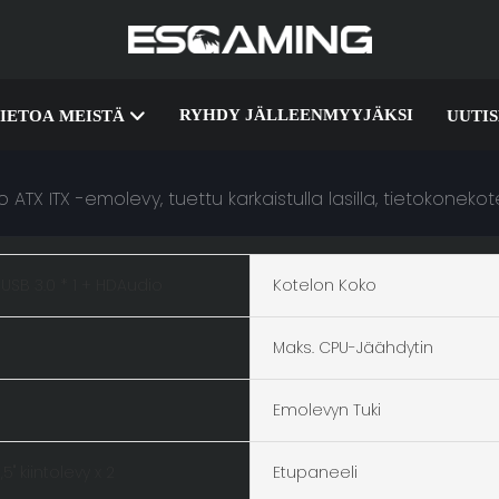
RYHDY JÄLLEENMYYJÄKSI
IETOA MEISTÄ
UUTI
TX ITX -emolevy, tuettu karkaistulla lasilla, tietokonekote
+ USB 3.0 * 1 + HDAudio
Kotelon Koko
Maks. CPU-Jäähdytin
Emolevyn Tuki
,5" kiintolevy x 2
Etupaneeli