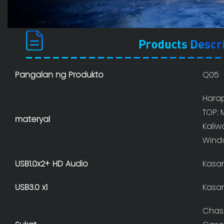
Pangalan ng Produkto
Q05
Harap
TOP: 
materyal
Kaliw
Wind
USB1.0x2+ HD Audio
Kasa
USB3.0 x1
Kasa
Chas