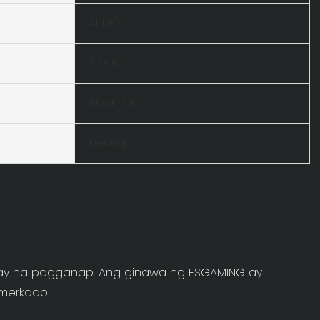
AUDIO
Stock
Blcak, Puti
Desktop
say na pagganap. Ang ginawa ng ESGAMING ay
 merkado.