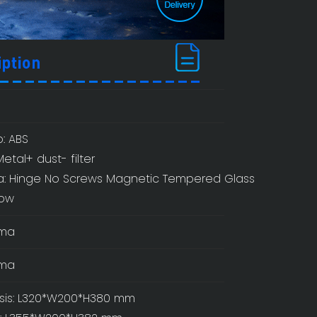
: ABS
Metal+ dust- filter
a: Hinge No Screws Magnetic Tempered Glass
ow
ma
ma
sis: L320*W200*H380 mm