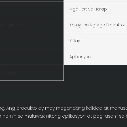
Mga Port Sa Harap
anel Window
Katayuan Ng Mga Produkto
Kulay
Aplikasyon
, China
ning. Ang produkto ay may magandang kalidad at mahu
la namin sa malawak nitong aplikasyon at pag-asam sa