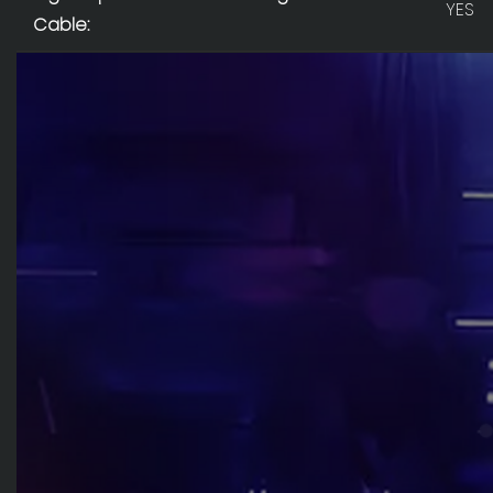
YES
Cable: