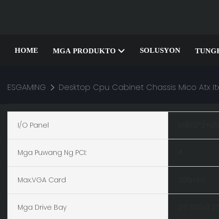
HOME
SOLUSYON
MGA PRODUKTO
TUNGK
ESGAMING
Desktop Cpu Cabinet Chassis Mico Atx 
I/O Panel
USB1.0*2+US
Mga Puwang Ng PCI:
4
Max.VGA Card
305mm
Mga Drive Bay
2.5" SSDx3 3.