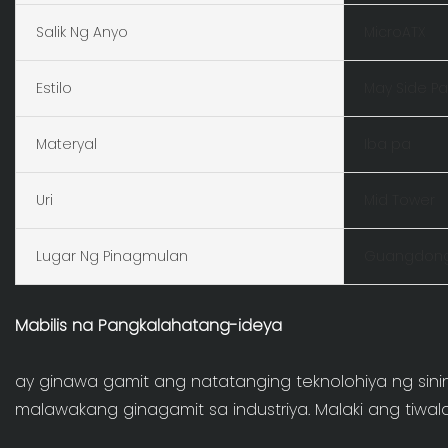
Salik Ng Anyo
MicroATX
Estilo
May Side P
Materyal
Iba pa
Uri
Mid Tower
Lugar Ng Pinagmulan
Guangdong
Mabilis na Pangkalahatang-ideya
ay ginawa gamit ang natatanging teknolohiya ng si
malawakang ginagamit sa industriya. Malaki ang tiwa