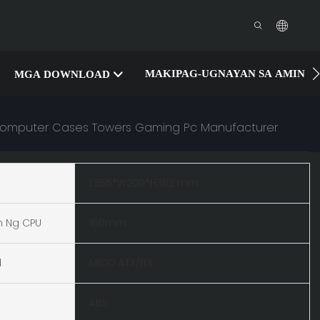
MAKIPAG-UGNAYAN SA AMIN
MGA DOWNLOAD
 Computer Cases Towers Gaming Pc Manufacturer
L355*W200*H382 mm
n Ng CPU
160mm
d
MICO ATX/ITX
ABS