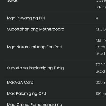
Sukat
Case
Laki 
Mga Puwang ng PCI
4
Suportahan ang Motherboard
MICO 
MB Tr
Mga Nakareserbang Fan Port
Itaas
Likod
TOP:
Suporta sa Paglamig ng Tubig
Likod
Max.VGA Card
305
Max. Palamig ng CPU
160m
Mga Clip sa Pamamahala ng