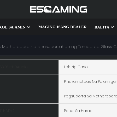
MAGING ISANG DEALER
OL SA AMIN
BALITA
Itx Motherboard na sinusuportahan ng Tempered Glass
B3.0*1+HDAudio
Laki Ng Case
Pinakamataas Na Palamiga
Pagsuporta Sa Motherboar
5'' HDDx2
Panel Sa Harap