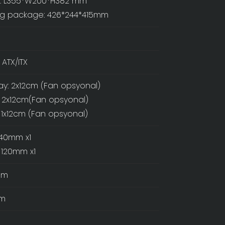
: L355*W200*H382 mm
ng package: 426*244*415mm
ATX/ITX
ay: 2x12cm (Fan opsyonal)
: 2x12cm(Fan opsyonal)
: 1x12cm (Fan opsyonal)
240mm x1
: 120mm x1
mm
m