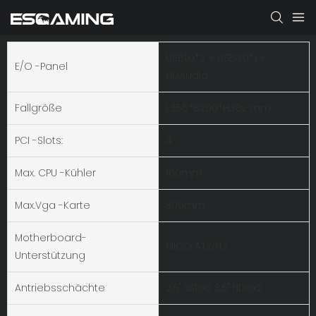
USB1.0*2 + USB3.0*1 +
E/O -Panel
HDAudio
Fallgröße
L355*B200*H382 mm
PCI -Slots:
4
Max. CPU -Kühler
160mm
Max.vga -Karte
305mm
Motherboard-
MICO ATX/ITX
Unterstützung
Antriebsschächte
2,5" SSDx3 3,5" HDDx2