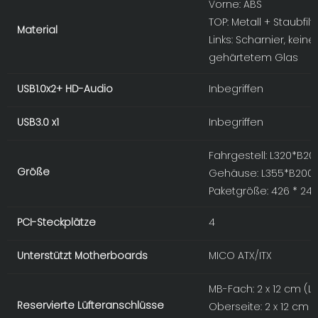
Vorne: ABS
TOP: Metall + Staubfilt
Material
Links: Scharnier, ke
gehärtetem Glas
USB1.0x2+ HD-Audio
Inbegriffen
USB3.0 x1
Inbegriffen
Fahrgestell: L320*B
Größe
Gehäuse: L355*B20
Paketgröße: 426 * 24
PCI-Steckplätze
4
Unterstützt Motherboards
MICO ATX/ITX
MB-Fach: 2 x 12 cm (Lü
Reservierte Lüfteranschlüsse
Oberseite: 2 x 12 cm (