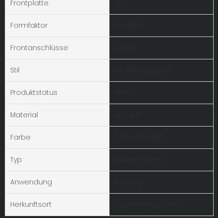
Frontplatte
ABS
Formfaktor
MicroATX
Frontanschlüsse
AUDIO
Stil
Mit Seitenfenster
Produktstatus
Aktie
Material
Andere
Farbe
Schwarz, Weiß
Typ
Mittlerer Turm
Anwendung
Desktop
Herkunftsort
Guangdong, China