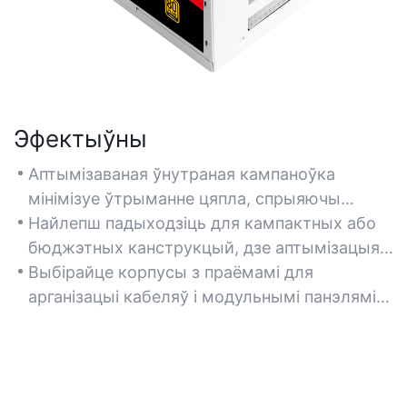
Эфектыўны
Аптымізаваная ўнутраная кампаноўка
мінімізуе ўтрыманне цяпла, спрыяючы
эфектыўнаму рассейванню цяпла для
Найлепш падыходзіць для кампактных або
кампанентаў з паветраным астуджэннем.
бюджэтных канструкцый, дзе аптымізацыя
прасторы і эфектыўнасць астуджэння
Выбірайце корпусы з праёмамі для
збалансаваны.
арганізацыі кабеляў і модульнымі панэлямі,
каб паменшыць беспарадак і палепшыць
цыркуляцыю паветра.