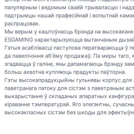
папулярным і вядомым сваёй трываласцю і над
падтрымцы нашай прафесійнай і вопытнай каман
распрацовак.
Мы верым у каштоўнасць брэнда на высокаканк
ESGAMING характарызуюцца вытанчаным дызайн
Гэтыя асаблівасці паступова ператвараюцца ў п
да павелічэння аб'ёму продажаў. Па меры таго,
згадвацца ў галіне, яны дапамагаюць брэнду зам
больш ахвотна купляюць прадукты паўторна.
Гэты высокапрадукцыйны гульнявы ​​корпус для
паветранага патоку для сістэм з паветраным а
выкарыстання ў складаных апаратных канфігур
кіраванне тэмпературай. Яго элегантны, сучасн
высокакласных сістэм без шкоды для эфектыўн