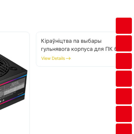
Кіраўніцтва па выбары
гульнявога корпуса для ПК без
RGB-падсветкі
View Details