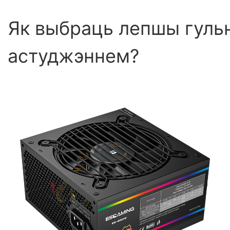
Як выбраць лепшы гульня
астуджэннем?