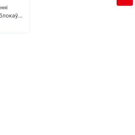
нні
 блокаў