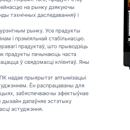
зейнасцю на рынку дзякуючы
ды тэхнічных даследаванняў і
урэнтным рынку. Усе прадукты
ам і прэміяльнай стабільнасцю.
еравагі прадуктаў, што прыводзіць
 як прадукты пачынаюць часта
ацацца ў свядомасці кліентаў. Яны
 ПК надае прыярытэт аптымізацыі
студжэннем. Ён распрацаваны для
ацыях, забяспечваючы эфектыўнае
ы дызайн дапаўняе эстэтыку
асці астуджэння.