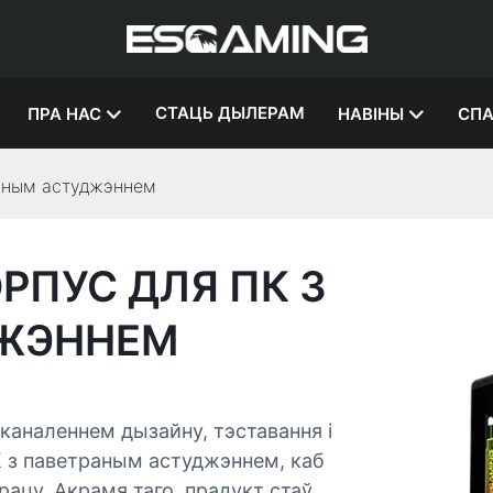
СТАЦЬ ДЫЛЕРАМ
ПРА НАС
НАВІНЫ
СПА
раным астуджэннем
ОРПУС ДЛЯ ПК З
ЖЭННЕМ
каналеннем дызайну, тэставання і
 з паветраным астуджэннем, каб
рацу. Акрамя таго, прадукт стаў