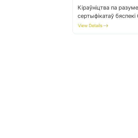
Кіраўніцтва па разуме
сертыфікатаў бяспекі
харчавання для ПК
View Details