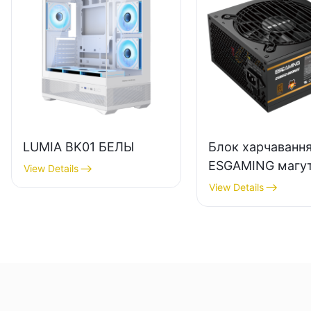
LUMIA BK01 БЕЛЫ
Блок харчаванн
ESGAMING магу
View Details
650 Вт высокай 
View Details
з эфектыўнасцю
поўнамодульны,
Bronze, для
настольных ПК
ESB650W