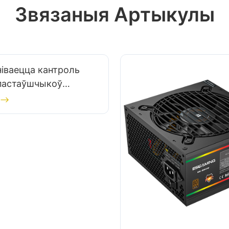
Звязаныя Артыкулы
ніваецца кантроль
 пастаўшчыкоў
х аксесуараў?