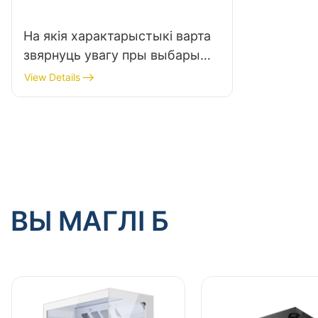
На якія характарыстыкі варта
звярнуць увагу пры выбары
высокапрадукцыйнага блока
View Details
харчавання для ПК?
ВЫ МАГЛІ Б