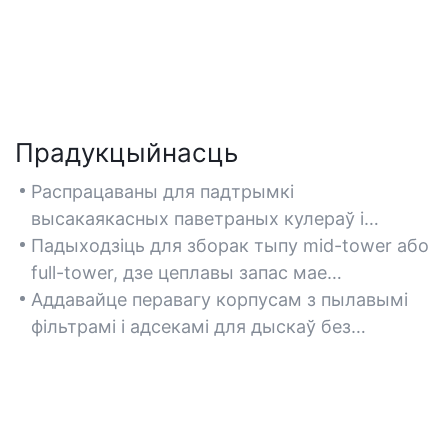
Прадукцыйнасць
Распрацаваны для падтрымкі
высакаякасных паветраных кулераў і
некалькіх вентылятараў, падтрымліваючы
Падыходзіць для зборак тыпу mid-tower або
аптымальную тэмпературу для працяглых
full-tower, дзе цеплавы запас мае
гульняў і шматзадачнасці.
вырашальнае значэнне для патрабавальных
Аддавайце перавагу корпусам з пылавымі
прыкладанняў.
фільтрамі і адсекамі для дыскаў без
інструментаў, каб паменшыць неабходнасць
тэхнічнага абслугоўвання і падоўжыць
тэрмін службы паветранага патоку.