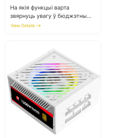
На якія функцыі варта
звярнуць увагу ў бюджэтным
гульнявым корпусе для ПК?
View Details