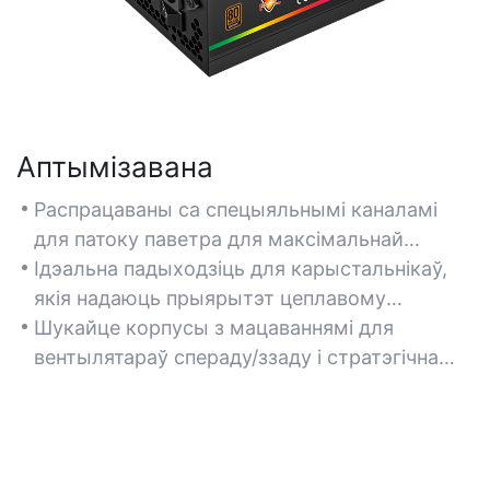
Аптымізавана
Распрацаваны са спецыяльнымі каналамі
для патоку паветра для максімальнай
эфектыўнасці астуджэння працэсараў і
Ідэальна падыходзіць для карыстальнікаў,
відэакарт з паветраным астуджэннем,
якія надаюць прыярытэт цеплавому
забяспечваючы стабільную прадукцыйнасць
кіраванню ў высокапрадукцыйных зборках,
Шукайце корпусы з мацаваннямі для
падчас інтэнсіўных гульнявых сесій.
асабліва з разагнанымі кампанентамі.
вентылятараў спераду/ззаду і стратэгічна
размешчанымі вентыляцыйнымі адтулінамі
для паляпшэння паветранага патоку.