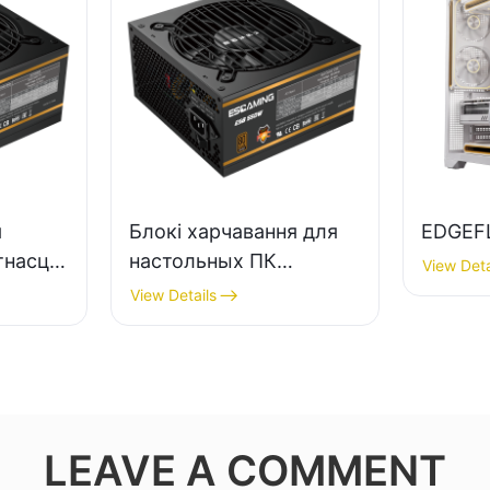
я
Блокі харчавання для
EDGEF
тнасцю
настольных ПК
View Deta
якасці
ESGAMING магутнасцю
View Details
 85%,
550 Вт высокай якасці
 80+
з эфектыўнасцю 85%,
сертыфікаваны як 80+
Bronze ESB550W
LEAVE A COMMENT