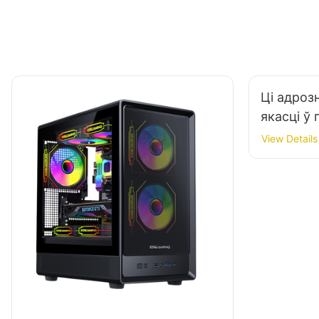
Ці адроз
якасці ў
гульнявы
View Details