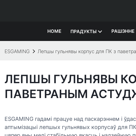
HOME
РАШЭННЕ
ПРАДУКТЫ
ESGAMING
Лепшы гульнявы ​​корпус для ПК з павет
ЛЕПШЫ ГУЛЬНЯВЫ ​​К
ПАВЕТРАНЫМ АСТУД
ESGAMING гадамі працуе над паскарэннем і ўдас
аптымізацыі лепшых гульнявых корпусаў для ПК
цяпер яны мелі стабільную якасць і надзейную п