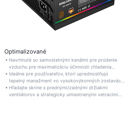
Optimalizované
Navrhnuté so samostatnými kanálmi pre prúdenie
vzduchu pre maximalizáciu účinnosti chladenia
vzduchom chladených CPU a GPU, čím sa zabezpečí
Ideálne pre používateľov, ktorí uprednostňujú
stabilný výkon počas intenzívnych herných sedení.
tepelný manažment vo vysokovýkonných zostavách,
najmä s pretaktovaným komponentom.
Hľadajte skrine s prednými/zadnými držiakmi
ventilátorov a strategicky umiestnenými vetracími
otvormi pre zlepšenie prúdenia vzduchu.