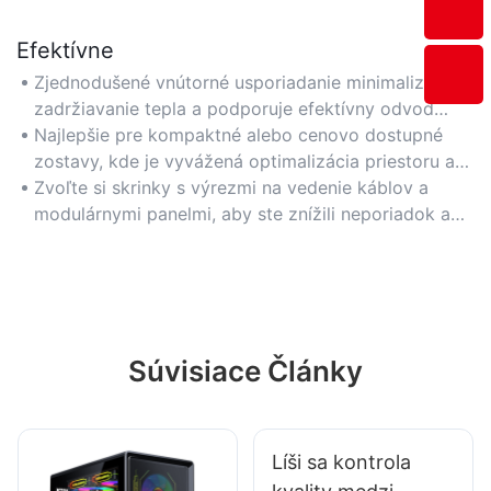
Efektívne
Zjednodušené vnútorné usporiadanie minimalizuje
zadržiavanie tepla a podporuje efektívny odvod
tepla pre vzduchom chladené komponenty.
Najlepšie pre kompaktné alebo cenovo dostupné
zostavy, kde je vyvážená optimalizácia priestoru a
účinnosť chladenia.
Zvoľte si skrinky s výrezmi na vedenie káblov a
modulárnymi panelmi, aby ste znížili neporiadok a
zlepšili prúdenie vzduchu.
Súvisiace Články
Líši sa kontrola