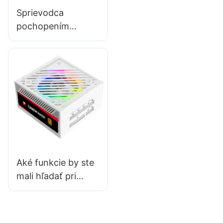
Sprievodca
pochopením
bezpečnostných
certifikácií
napájacích zdrojov
pre PC
Aké funkcie by ste
mali hľadať pri
výbere
vysokovýkonného
napájacieho zdroja