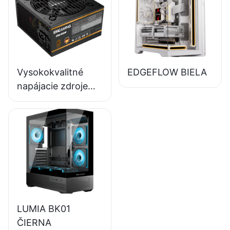
účinnosťou 80+
bronze ESB650W
Vysokokvalitné
EDGEFLOW BIELA
napájacie zdroje
pre stolné počítače
ESGAMING 550W s
účinnosťou 85 %,
certifikátom 80+
Bronze
LUMIA BK01
ČIERNA