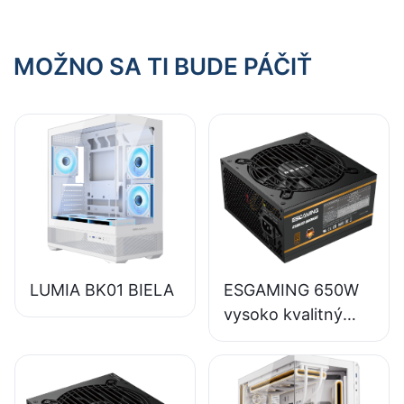
pre PC?
MOŽNO SA TI BUDE PÁČIŤ
LUMIA BK01 BIELA
ESGAMING 650W
vysoko kvalitný
85% full-modulový
napájací zdroj pre
stolné počítače s