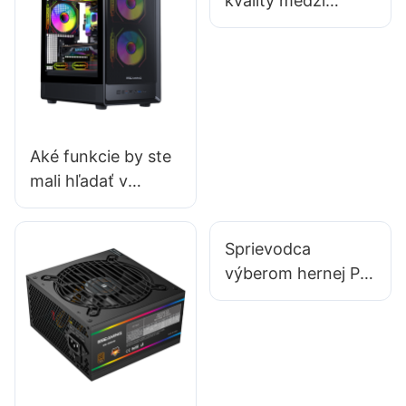
kvality medzi
dodávateľmi
herného
príslušenstva?
Aké funkcie by ste
mali hľadať v
cenovo dostupnej
hernej PC skrini?
Sprievodca
výberom hernej PC
skrinky pre zostavu
bez RGB