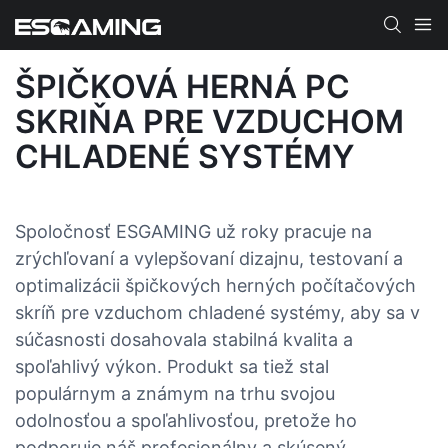
ŠPIČKOVÁ HERNÁ PC
SKRIŇA PRE VZDUCHOM
CHLADENÉ SYSTÉMY
Spoločnosť ESGAMING už roky pracuje na
zrýchľovaní a vylepšovaní dizajnu, testovaní a
optimalizácii špičkových herných počítačových
skríň pre vzduchom chladené systémy, aby sa v
súčasnosti dosahovala stabilná kvalita a
spoľahlivý výkon. Produkt sa tiež stal
populárnym a známym na trhu svojou
odolnosťou a spoľahlivosťou, pretože ho
podporuje náš profesionálny a skúsený