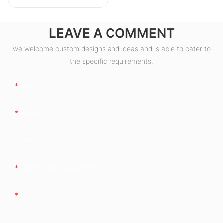
LEAVE A COMMENT
we welcome custom designs and ideas and is able to cater to
the specific requirements.
Meno
E-Mail
Spoločnosť
Telefón/whatsApp/wechat
Obsah