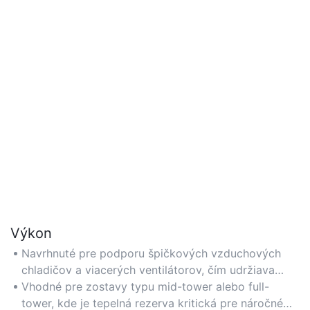
Výkon
Navrhnuté pre podporu špičkových vzduchových
chladičov a viacerých ventilátorov, čím udržiava
optimálne teploty pre nepretržité hranie a
Vhodné pre zostavy typu mid-tower alebo full-
multitasking.
tower, kde je tepelná rezerva kritická pre náročné