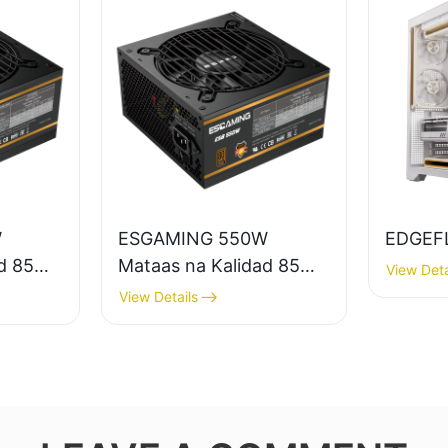
W
ESGAMING 550W
EDGEF
ad 85%
Mataas na Kalidad 85%
View Deta
uong
na Kahusayan 80+
View Details
ze na
Bronze na Suplay ng
te para
Kuryente para sa
Desktop PC ESB550W