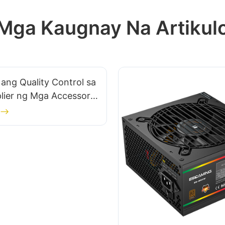
Mga Kaugnay Na Artikul
 ang Quality Control sa
lier ng Mga Accessory
g?