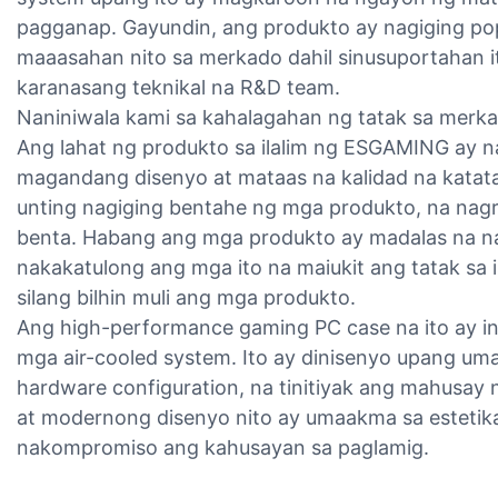
pagganap. Gayundin, ang produkto ay nagiging popul
maaasahan nito sa merkado dahil sinusuportahan 
karanasang teknikal na R&D team.
Naniniwala kami sa kahalagahan ng tatak sa merk
Ang lahat ng produkto sa ilalim ng ESGAMING ay 
magandang disenyo at mataas na kalidad na katata
unting nagiging bentahe ng mga produkto, na nagr
benta. Habang ang mga produkto ay madalas na na
nakakatulong ang mga ito na maiukit ang tatak sa
silang bilhin muli ang mga produkto.
Ang high-performance gaming PC case na ito ay in
mga air-cooled system. Ito ay dinisenyo upang u
hardware configuration, na tinitiyak ang mahusay
at modernong disenyo nito ay umaakma sa estetik
nakompromiso ang kahusayan sa paglamig.