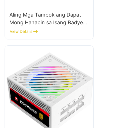
Aling Mga Tampok ang Dapat
Mong Hanapin sa Isang Badyet -
Friendly Gaming PC Case?
View Details