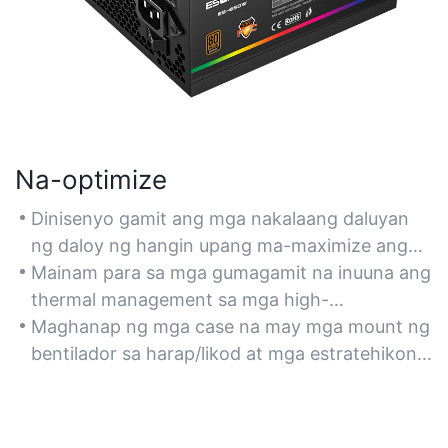
Na-optimize
Dinisenyo gamit ang mga nakalaang daluyan
ng daloy ng hangin upang ma-maximize ang
kahusayan ng paglamig para sa mga air-cooled
Mainam para sa mga gumagamit na inuuna ang
na CPU at GPU, na tinitiyak ang matatag na
thermal management sa mga high-
pagganap sa panahon ng matinding sesyon ng
performance build, lalo na sa mga overclocked
Maghanap ng mga case na may mga mount ng
paglalaro.
na bahagi.
bentilador sa harap/likod at mga estratehikong
nakalagay na bentilasyon upang mapahusay
ang daloy ng hangin.