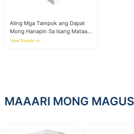
Aling Mga Tampok ang Dapat
Mong Hanapin Sa Isang Mataas
na Pagganap na Power Supply
View Details
ng PC?
MAAARI MONG MAGU