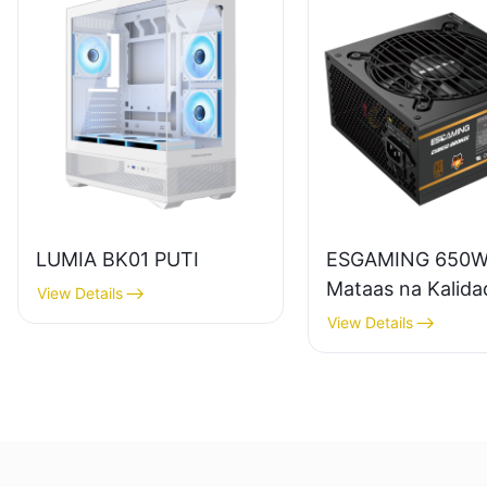
LUMIA BK01 PUTI
ESGAMING 650
Mataas na Kalid
View Details
na Kahusayan B
View Details
Module 80+ Bron
Suplay ng Kuryen
sa Desktop PC
ESB650W