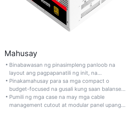
Mahusay
Binabawasan ng pinasimpleng panloob na
layout ang pagpapanatili ng init, na
nagtataguyod ng mahusay na pagwawaldas ng
Pinakamahusay para sa mga compact o
init para sa mga bahaging pinapalamig ng
budget-focused na gusali kung saan balanse
hangin.
ang pag-optimize ng espasyo at kahusayan ng
Pumili ng mga case na may mga cable
pagpapalamig.
management cutout at modular panel upang
mabawasan ang kalat at mapabuti ang daloy
ng hangin.