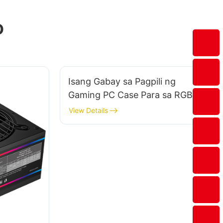
o
Isang Gabay sa Pagpili ng
Gaming PC Case Para sa RGB-
Free Setup​
View Details