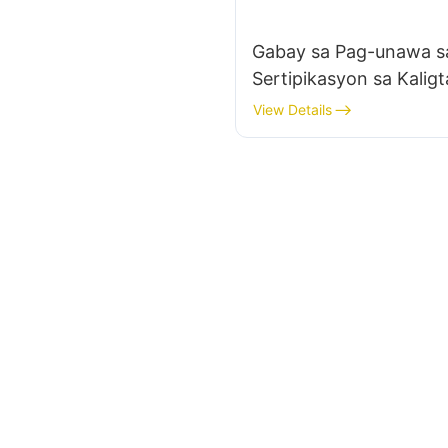
Gabay sa Pag-unawa s
Sertipikasyon sa Kalig
Mga Power Supplies n
View Details