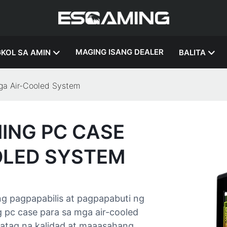
MAGING ISANG DEALER
KOL SA AMIN
BALITA
a Air-Cooled System
NG PC CASE
OLED SYSTEM
 pagpapabilis at pagpapabuti ng
 pc case para sa mga air-cooled
atag na kalidad at maaasahang