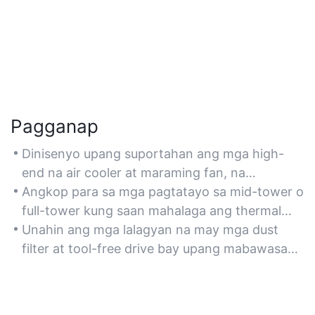
Pagganap
Dinisenyo upang suportahan ang mga high-
end na air cooler at maraming fan, na
nagpapanatili ng pinakamainam na
Angkop para sa mga pagtatayo sa mid-tower o
temperatura para sa patuloy na paglalaro at
full-tower kung saan mahalaga ang thermal
multitasking.
headroom para sa mga mahihirap na
Unahin ang mga lalagyan na may mga dust
aplikasyon.
filter at tool-free drive bay upang mabawasan
ang maintenance at mapabuti ang tagal ng
daloy ng hangin.