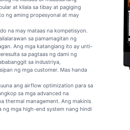
ar at kilala sa tibay at pagiging
ito ng aming propesyonal at may
ado na may mataas na kompetisyon.
nailalarawan sa pamamagitan ng
gan. Ang mga katangiang ito ay unti-
eresulta sa pagtaas ng dami ng
babanggit sa industriya,
 isipan ng mga customer. Mas handa
uuna ang airflow optimization para sa
mangkop sa mga advanced na
 na thermal management. Ang makinis
a ng mga high-end system nang hindi