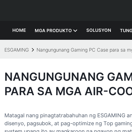
HOME
SOLUSYON
MGA PRODUKTO
TUNG
ESGAMING
Nangungunang Gaming PC Case para sa mg
NANGUNGUNANG GAMI
PARA SA MGA AIR-CO
Matagal nang pinagtatrabahuhan ng ESGAMING ang
disenyo, pagsubok, at pag-optimize ng Top gaming
system upang ito ay magkaroon na ngayon ng mat