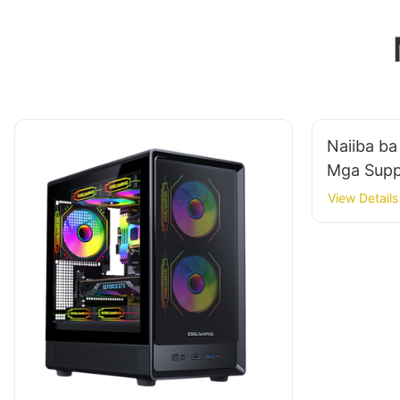
Naiiba ba
Mga Supp
ng Gamin
View Details