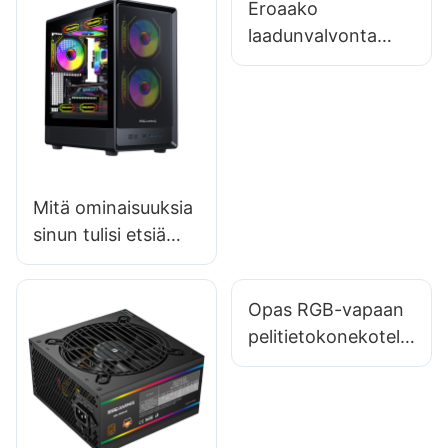
Eroaako
laadunvalvonta
pelilisävarusteiden
toimittajien välillä?
Mitä ominaisuuksia
sinun tulisi etsiä
budjettiystävällisest
ä pelitietokoneen
Opas RGB-vapaan
kotelosta?
pelitietokonekotelo
n valintaan