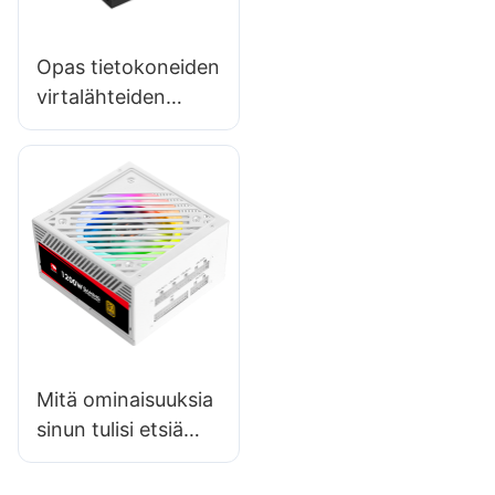
Opas tietokoneiden
virtalähteiden
turvallisuussertifika
attien
ymmärtämiseen
Mitä ominaisuuksia
sinun tulisi etsiä
tehokkaasta
tietokoneen