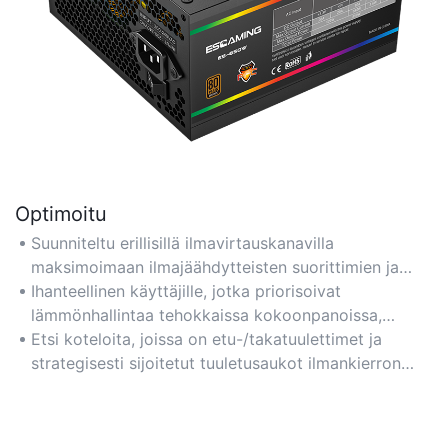
Optimoitu
Suunniteltu erillisillä ilmavirtauskanavilla
maksimoimaan ilmajäähdytteisten suorittimien ja
näytönohjainten jäähdytystehokkuus ja
Ihanteellinen käyttäjille, jotka priorisoivat
varmistamaan vakaa suorituskyky intensiivisten
lämmönhallintaa tehokkaissa kokoonpanoissa,
pelisessioiden aikana.
erityisesti ylikellotettujen komponenttien kanssa.
Etsi koteloita, joissa on etu-/takatuulettimet ja
strategisesti sijoitetut tuuletusaukot ilmankierron
parantamiseksi.