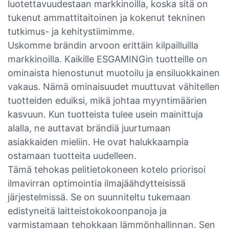
luotettavuudestaan ​​markkinoilla, koska sitä on
tukenut ammattitaitoinen ja kokenut tekninen
tutkimus- ja kehitystiimimme.
Uskomme brändin arvoon erittäin kilpailluilla
markkinoilla. Kaikille ESGAMINGin tuotteille on
ominaista hienostunut muotoilu ja ensiluokkainen
vakaus. Nämä ominaisuudet muuttuvat vähitellen
tuotteiden eduiksi, mikä johtaa myyntimäärien
kasvuun. Kun tuotteista tulee usein mainittuja
alalla, ne auttavat brändiä juurtumaan
asiakkaiden mieliin. He ovat halukkaampia
ostamaan tuotteita uudelleen.
Tämä tehokas pelitietokoneen kotelo priorisoi
ilmavirran optimointia ilmajäähdytteisissä
järjestelmissä. Se on suunniteltu tukemaan
edistyneitä laitteistokokoonpanoja ja
varmistamaan tehokkaan lämmönhallinnan. Sen