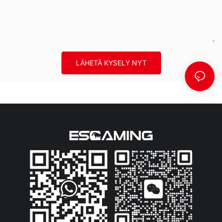
LÄHETÄ KYSELY NYT