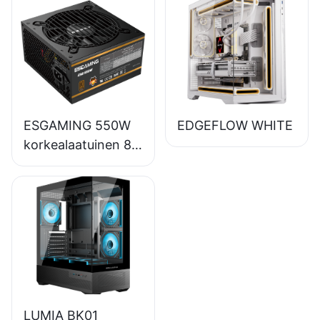
täysmoduulinen
80+ pronssinen
pöytätietokoneiden
virtalähde
ESB650W
ESGAMING 550W
EDGEFLOW WHITE
korkealaatuinen 85
%:n hyötysuhde
80+ pronssi
pöytätietokoneiden
virtalähde
ESB550W
LUMIA BK01