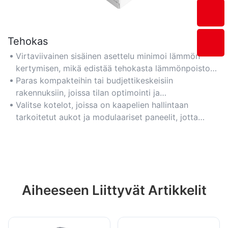
Tehokas
Virtaviivainen sisäinen asettelu minimoi lämmön
kertymisen, mikä edistää tehokasta lämmönpoistoa
ilmajäähdytteisissä komponenteissa.
Paras kompakteihin tai budjettikeskeisiin
rakennuksiin, joissa tilan optimointi ja
jäähdytystehokkuus ovat tasapainossa.
Valitse kotelot, joissa on kaapelien hallintaan
tarkoitetut aukot ja modulaariset paneelit, jotta
johtojen sotku vähenee ja ilmankierto paranee.
Aiheeseen Liittyvät Artikkelit