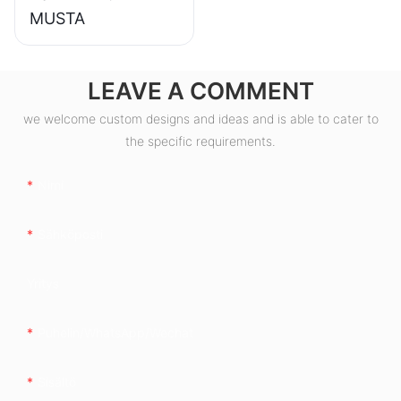
MUSTA
LEAVE A COMMENT
we welcome custom designs and ideas and is able to cater to
the specific requirements.
Nimi
Sähköposti
Yritys
Puhelin/WhatsApp/Wechat
Sisältö