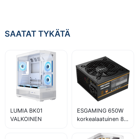
virtalähteestä?
SAATAT TYKÄTÄ
LUMIA BK01
ESGAMING 650W
VALKOINEN
korkealaatuinen 85
%:n hyötysuhteella
varustettu