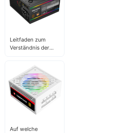
Gehäuses für ein
RGB-freies Setup​
Leitfaden zum
Verständnis der
Sicherheitszertifizi
erungen von PC-
Netzteilen
Auf welche