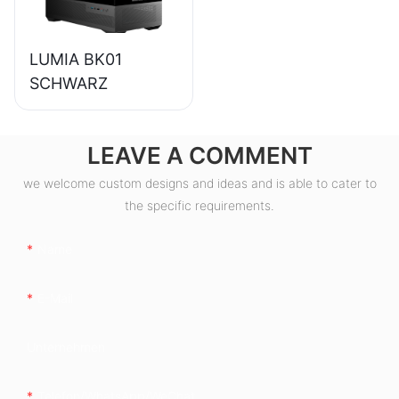
LUMIA BK01
SCHWARZ
LEAVE A COMMENT
we welcome custom designs and ideas and is able to cater to
the specific requirements.
Name
E-Mail
Unternehmen
Telefon/WhatsApp/WeChat