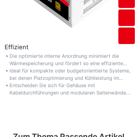
Effizient
Die optimierte interne Anordnung minimiert die
Wärmespeicherung und fördert so eine effiziente
Wärmeableitung für luftgekühlte Komponenten.
Ideal für kompakte oder budgetorientierte Systeme,
bei denen Platzoptimierung und Kühlleistung im
Gleichgewicht stehen.
Entscheiden Sie sich für Gehäuse mit
Kabeldurchführungen und modularen Seitenwänden,
um Kabelsalat zu vermeiden und die Luftzirkulation
zu verbessern.
Zum Thema Passende Artikel