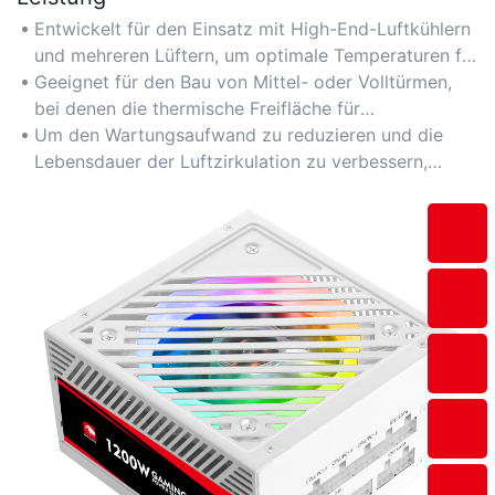
Entwickelt für den Einsatz mit High-End-Luftkühlern
und mehreren Lüftern, um optimale Temperaturen für
anhaltendes Gaming und Multitasking zu
Geeignet für den Bau von Mittel- oder Volltürmen,
gewährleisten.
bei denen die thermische Freifläche für
anspruchsvolle Anwendungen von entscheidender
Um den Wartungsaufwand zu reduzieren und die
Bedeutung ist.
Lebensdauer der Luftzirkulation zu verbessern,
sollten Gehäuse mit Staubfiltern und werkzeuglos zu
öffnenden Laufwerksschächten bevorzugt werden.