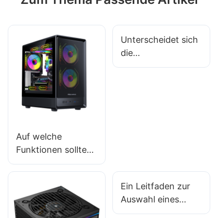
Unterscheidet sich
die
Qualitätskontrolle
bei den Anbietern
von Gaming-
Zubehör?
Auf welche
Funktionen sollten
Sie bei einem
preisgünstigen
Ein Leitfaden zur
Gaming-PC-
Auswahl eines
Gehäuse achten?
Gaming-PC-