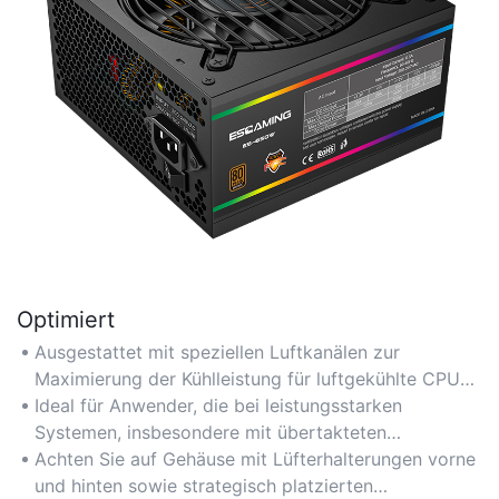
Optimiert
Ausgestattet mit speziellen Luftkanälen zur
Maximierung der Kühlleistung für luftgekühlte CPUs
und GPUs, gewährleistet es eine stabile Performance
Ideal für Anwender, die bei leistungsstarken
auch bei intensiven Gaming-Sessions.
Systemen, insbesondere mit übertakteten
Komponenten, Wert auf ein optimales
Achten Sie auf Gehäuse mit Lüfterhalterungen vorne
Wärmemanagement legen.
und hinten sowie strategisch platzierten