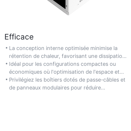
Efficace
La conception interne optimisée minimise la
rétention de chaleur, favorisant une dissipation
thermique efficace pour les composants
Idéal pour les configurations compactes ou
refroidis par air.
économiques où l'optimisation de l'espace et
l'efficacité du refroidissement sont équilibrées.
Privilégiez les boîtiers dotés de passe-câbles et
de panneaux modulaires pour réduire
l'encombrement et améliorer la circulation de
l'air.