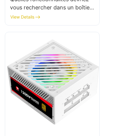
vous rechercher dans un boîtier
PC de jeu économique ?
View Details