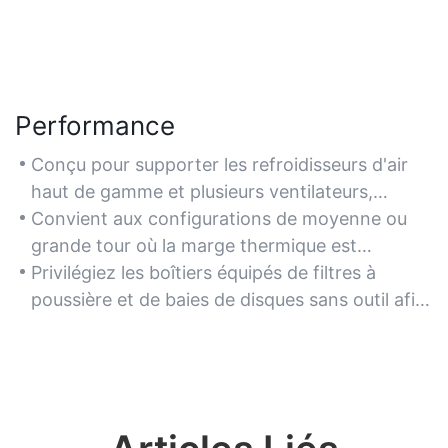
Performance
Conçu pour supporter les refroidisseurs d'air
haut de gamme et plusieurs ventilateurs,
maintenant des températures optimales pour
Convient aux configurations de moyenne ou
des sessions de jeu et un multitâche soutenus.
grande tour où la marge thermique est
essentielle pour les applications exigeantes.
Privilégiez les boîtiers équipés de filtres à
poussière et de baies de disques sans outil afin
de réduire la maintenance et d'améliorer la
durée de vie du flux d'air.