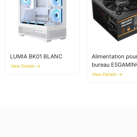
LUMIA BK01 BLANC
Alimentation pou
bureau ESGAMIN
View Details
650W, module co
View Details
haute qualité,
rendement 85 %,
certification 80+
ESB650W