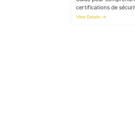
certifications de sécuri
alimentations PC
View Details