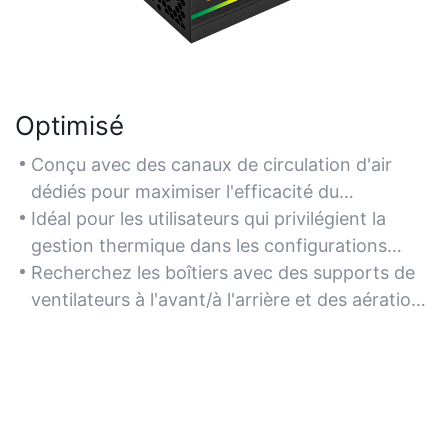
Optimisé
Conçu avec des canaux de circulation d'air
dédiés pour maximiser l'efficacité du
refroidissement des processeurs et des cartes
Idéal pour les utilisateurs qui privilégient la
graphiques refroidis par air, garantissant des
gestion thermique dans les configurations
performances stables lors de sessions de jeu
hautes performances, notamment avec des
Recherchez les boîtiers avec des supports de
intenses.
composants overclockés.
ventilateurs à l'avant/à l'arrière et des aérations
stratégiquement placées pour améliorer la
circulation de l'air.