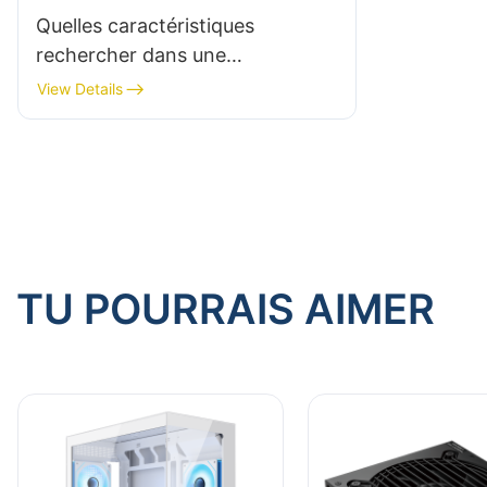
Quelles caractéristiques
rechercher dans une
alimentation PC haute
View Details
performance ?
TU POURRAIS AIMER