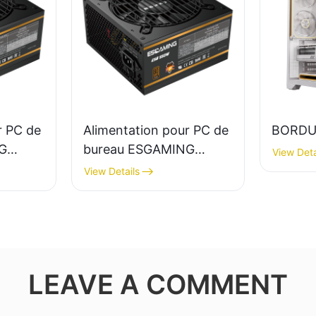
r PC de
Alimentation pour PC de
BORDU
G
bureau ESGAMING
View Deta
mplet,
550W haute qualité,
View Details
rendement 85%,
certification 80+ Bronze
 Bronze
ESB550W
LEAVE A COMMENT