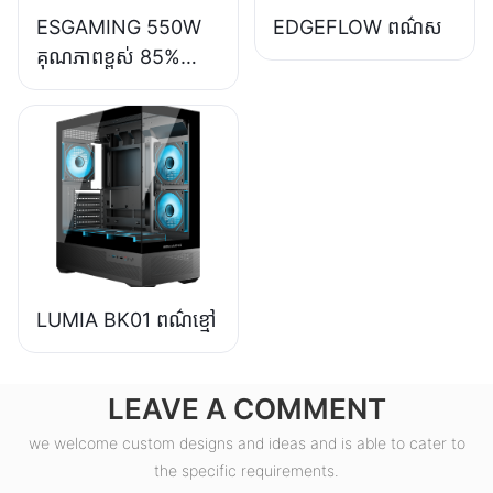
ESGAMING 550W
EDGEFLOW ពណ៌ស
គុណភាពខ្ពស់ 85%
ប្រសិទ្ធភាព 80+ សំរិទ្ធ
ផ្គត់ផ្គង់ថាមពលកុំ
ព្យូទ័រលើតុ ESB550W
LUMIA BK01 ពណ៌ខ្មៅ
LEAVE A COMMENT
we welcome custom designs and ideas and is able to cater to
the specific requirements.