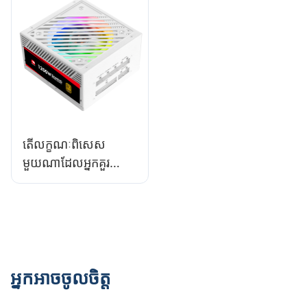
តើលក្ខណៈពិសេស
មួយណាដែលអ្នកគួរ
រកមើលនៅក្នុងការផ្គត់ផ្គង់
ថាមពលកុំព្យូទ័រដែល
ដំណើរការខ្ពស់?
អ្នកអាចចូលចិត្ត