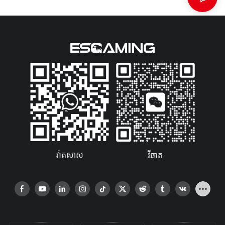
វ៉ាតសាស
វីឆាត