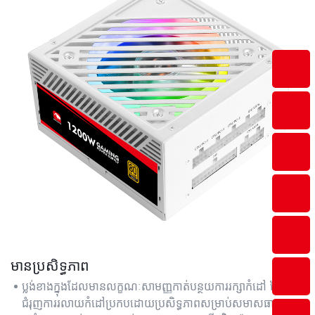
មានប្រសិទ្ធភាព
ប្លង់ខាងក្នុងដែលមានលក្ខណៈសាមញ្ញកាត់បន្ថយការរក្សាកំដៅ ដែល
ជំរុញការរលាយកំដៅប្រកបដោយប្រសិទ្ធភាពសម្រាប់សមាសធាតុ