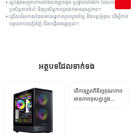
ត្រជាក់ដោយខ្យល់។
ល្អបំផុតសម្រាប់ការសាងសង់ខ្នាតតូច ឬផ្តោតលើថវិកា ដែលការបង្កើន
ប្រសិទ្ធភាពទំហំ និងប្រសិទ្ធភាពត្រជាក់មានតុល្យភាព។
ជ្រើសរើស​កាស​ដែល​មាន​រន្ធ​កាត់​គ្រប់គ្រង​ខ្សែ និង​បន្ទះ​ម៉ូឌុល ដើម្បី​កាត់
បន្ថយ​ភាព​រញ៉េរញ៉ៃ និង​បង្កើន​ចរន្តខ្យល់។
អត្ថបទ​ដែល​ទាក់ទង
តើការត្រួតពិនិត្យគុណភាព
មានភាពខុសគ្នាក្នុង
ចំណោមអ្នកផ្គត់ផ្គង់គ្រឿង
បន្លាស់ហ្គេមទេ?