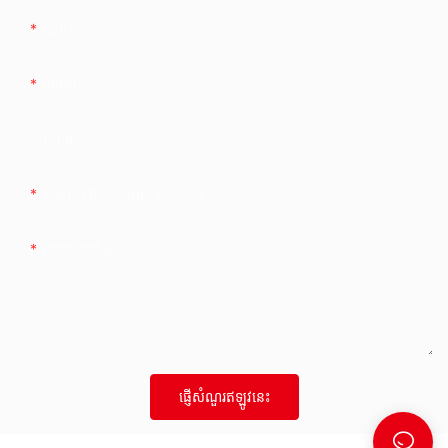
ឈ្មោះ
អ៊ីមែល
ក្រុមហ៊ុន
ទូរស័ព្ទ/whatsApp/wechat
ដេលបេញចិត្ដ
ផ្ញើសំណួរឥឡូវនេះ