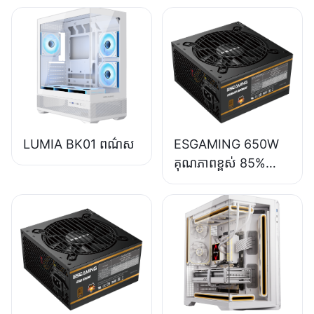
LUMIA BK01 ពណ៌ស
ESGAMING 650W
គុណភាពខ្ពស់ 85%
ប្រសិទ្ធភាព 80+
Bronze សម្រាប់កុំ
ព្យូទ័រលើតុ ផ្គត់ផ្គង់
ថាមពល ESB650W