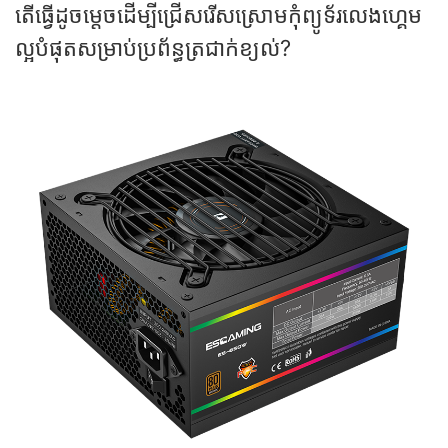
តើធ្វើដូចម្តេចដើម្បីជ្រើសរើសស្រោមកុំព្យូទ័រលេងហ្គេម
ល្អបំផុតសម្រាប់ប្រព័ន្ធត្រជាក់ខ្យល់?