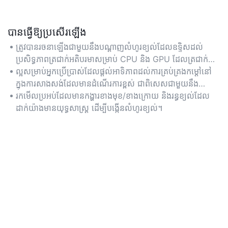
បានធ្វើឱ្យប្រសើរឡើង
ត្រូវបានរចនាឡើងជាមួយនឹងបណ្តាញលំហូរខ្យល់ដែលឧទ្ទិសដល់
ប្រសិទ្ធភាពត្រជាក់អតិបរមាសម្រាប់ CPU និង GPU ដែលត្រជាក់
ដោយខ្យល់ ដែលធានាបាននូវដំណើរការមានស្ថេរភាពក្នុងអំឡុងពេល
ល្អសម្រាប់អ្នកប្រើប្រាស់ដែលផ្តល់អាទិភាពដល់ការគ្រប់គ្រងកម្ដៅនៅ
លេងហ្គេមដ៏ខ្លាំងក្លា។
ក្នុងការសាងសង់ដែលមានដំណើរការខ្ពស់ ជាពិសេសជាមួយនឹង
សមាសធាតុដែលបានធ្វើ Overclock។
រកមើល​ប្រអប់​ដែលមាន​កង្ហារ​ខាងមុខ/ខាងក្រោយ និង​រន្ធខ្យល់​ដែល​
ដាក់​យ៉ាង​មាន​យុទ្ធសាស្ត្រ ដើម្បី​បង្កើន​លំហូរ​ខ្យល់។