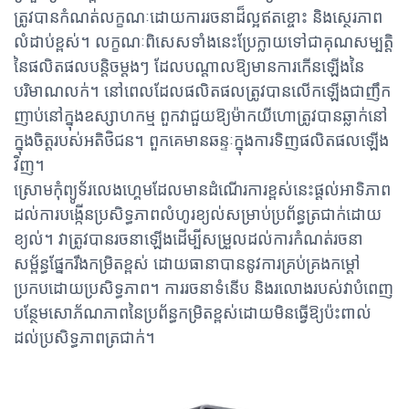
ត្រូវបានកំណត់លក្ខណៈដោយការរចនាដ៏ល្អឥតខ្ចោះ និងស្ថេរភាព
លំដាប់ខ្ពស់។ លក្ខណៈពិសេសទាំងនេះប្រែក្លាយទៅជាគុណសម្បត្តិ
នៃផលិតផលបន្តិចម្តងៗ ដែលបណ្តាលឱ្យមានការកើនឡើងនៃ
បរិមាណលក់។ នៅពេលដែលផលិតផលត្រូវបានលើកឡើងជាញឹក
ញាប់នៅក្នុងឧស្សាហកម្ម ពួកវាជួយឱ្យម៉ាកយីហោត្រូវបានឆ្លាក់នៅ
ក្នុងចិត្តរបស់អតិថិជន។ ពួកគេមានឆន្ទៈក្នុងការទិញផលិតផលឡើង
វិញ។
ស្រោមកុំព្យូទ័រលេងហ្គេមដែលមានដំណើរការខ្ពស់នេះផ្តល់អាទិភាព
ដល់ការបង្កើនប្រសិទ្ធភាពលំហូរខ្យល់សម្រាប់ប្រព័ន្ធត្រជាក់ដោយ
ខ្យល់។ វាត្រូវបានរចនាឡើងដើម្បីសម្រួលដល់ការកំណត់រចនា
សម្ព័ន្ធផ្នែករឹងកម្រិតខ្ពស់ ដោយធានាបាននូវការគ្រប់គ្រងកម្ដៅ
ប្រកបដោយប្រសិទ្ធភាព។ ការរចនាទំនើប និងរលោងរបស់វាបំពេញ
បន្ថែមសោភ័ណភាពនៃប្រព័ន្ធកម្រិតខ្ពស់ដោយមិនធ្វើឱ្យប៉ះពាល់
ដល់ប្រសិទ្ធភាពត្រជាក់។