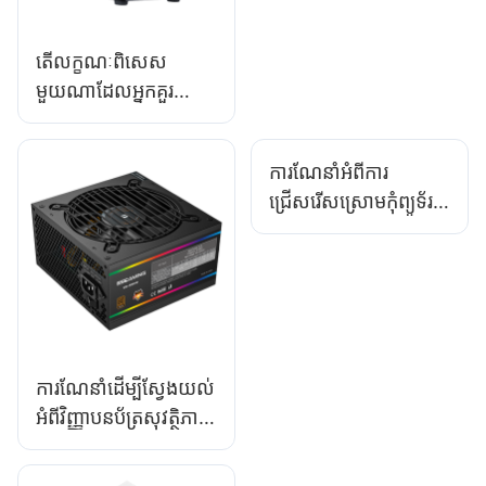
តើលក្ខណៈពិសេស
មួយណាដែលអ្នកគួរ
រកមើលនៅក្នុងថវិកា -
ស្រោមកុំព្យូទ័រហ្គេមដែល
ការណែនាំអំពីការ
ងាយស្រួលប្រើ?
ជ្រើសរើសស្រោមកុំព្យូទ័រ
លេងហ្គេមសម្រាប់ការ
ដំឡើងដែលគ្មាន RGB
ការណែនាំដើម្បីស្វែងយល់
អំពីវិញ្ញាបនប័ត្រសុវត្ថិភាព
នៃការផ្គត់ផ្គង់ថាមពលកុំ
ព្យូទ័រ