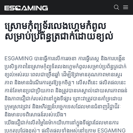
ស្រោមកុំព្យូទ័រលេងហ្គេមកំពូល
សម្រាប់ប្រព័ន្ធត្រជាក់ដោយខ្យល់
ESGAMING បានធ្វើការលើការរចនា ការធ្វើតេស្ត និងការបង្កើន
ប្រសិទ្ធភាពនៃស្រោមកុំព្យូទ័រលេងហ្គេមកំពូលសម្រាប់ប្រព័ន្ធត្រជាក់
ខ្យល់អស់រយៈពេលជាច្រើនឆ្នាំ ដើម្បីឱ្យវាមានគុណភាពមានស្ថេរ
ភាព និងមានដំណើរការគួរឱ្យទុកចិត្ត។ លើសពីនេះ ផលិតផលនេះ
កាន់តែមានប្រជាប្រិយភាព និងត្រូវបានគេស្គាល់ដោយសារភាពធន់
និងភាពជឿជាក់របស់វានៅក្នុងទីផ្សារ ព្រោះវាត្រូវបានគាំទ្រដោយ
ក្រុមស្រាវជ្រាវ និងអភិវឌ្ឍន៍បច្ចេកទេសដែលមានជំនាញវិជ្ជាជីវៈ
និងមានបទពិសោធន៍របស់យើង។
យើងជឿជាក់លើតម្លៃនៃម៉ាកយីហោនៅក្នុងទីផ្សារដែលមានការ
ប្រកួតប្រជែងខ្ពស់។ ផលិតផលទាំងអស់នៅក្រោម ESGAMING