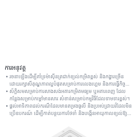
ការអនុវត្ត
រចនាឡើងដើម្បីគាំទ្រម៉ាស៊ីនត្រជាក់ខ្យល់កម្រិតខ្ពស់ និងកង្ហារច្រើន
ដោយរក្សាសីតុណ្ហភាពល្អបំផុតសម្រាប់ការលេងហ្គេម និងការធ្វើកិច្ចការ
ច្រើនក្នុងពេលតែមួយប្រកបដោយនិរន្តរភាព។
ស័ក្តិសមសម្រាប់ការសាងសង់អគារកម្រិតមធ្យម ឬអគារពេញ ដែល
កន្លែងសម្រាប់កម្តៅមានសារៈសំខាន់សម្រាប់កម្មវិធីដែលទាមទារខ្ពស់។
ផ្តល់អាទិភាពដល់ករណីដែលមានតម្រងធូលី និងប្រអប់ដ្រាយវ៍ដែលមិន
ប្រើឧបករណ៍ ដើម្បីកាត់បន្ថយការថែទាំ និងបង្កើនអាយុកាលខ្យល់ឱ្យ
បានយូរ។