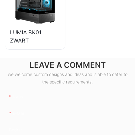
ESB550W
LUMIA BK01
ZWART
LEAVE A COMMENT
we welcome custom designs and ideas and is able to cater to
the specific requirements.
Naam
E-Mail
Bedrijf