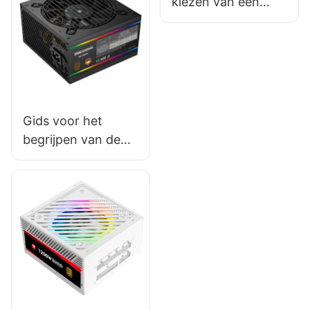
kiezen van een
behuizing?
gaming-pc-
behuizing voor een
setup zonder RGB-
verlichting.
Gids voor het
begrijpen van de
veiligheidscertificer
ingen van pc-
voedingen