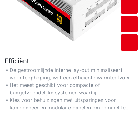
Efficiënt
De gestroomlijnde interne lay-out minimaliseert
warmteophoping, wat een efficiënte warmteafvoer
bevordert voor luchtgekoelde componenten.
Het meest geschikt voor compacte of
budgetvriendelijke systemen waarbij
ruimteoptimalisatie en koelingsefficiëntie een balans
Kies voor behuizingen met uitsparingen voor
moeten vinden.
kabelbeheer en modulaire panelen om rommel te
verminderen en de luchtcirculatie te verbeteren.