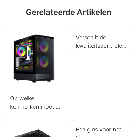
Gerelateerde Artikelen
Verschilt de
kwaliteitscontrole
per leverancier van
gamingaccessoires
?
Op welke
kenmerken moet je
letten bij een
budgetvriendelijke
Een gids voor het
gaming-pc-