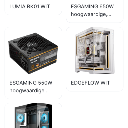
LUMIA BK01 WIT
ESGAMING 650W
hoogwaardige,
volledig functionele
desktop-pc-
voeding met 85%
rendement en 80+
bronzen
certificering
ESB650W
ESGAMING 550W
EDGEFLOW WIT
hoogwaardige
desktop-pc-
voeding met 85%
rendement en 80+
bronzen afwerking