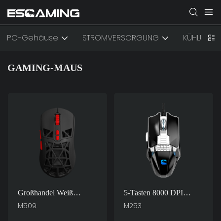
PC-Gehäuse
STROMVERSORGUNG
KÜHLUNG
GAMING-MAUS
Großhandel Weiß
5-Tasten 8000 DPI
Schwarz Rot Grün RGB
Einstellbare RGB
M509
M253
7D 7200 DPI
Hintergrundbeleuchtung