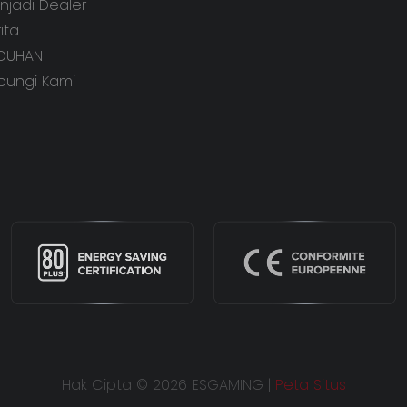
njadi Dealer
ita
DUHAN
bungi Kami
Hak Cipta © 2026 ESGAMING |
Peta Situs