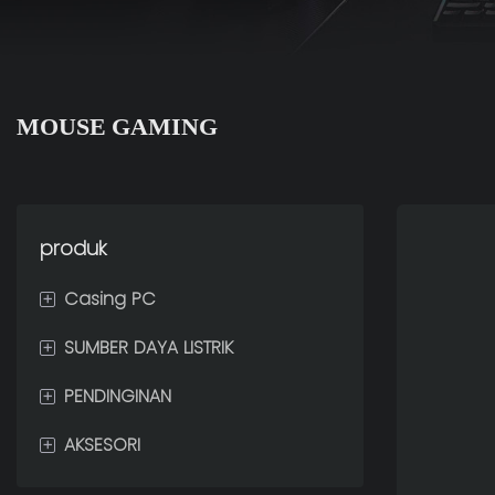
MOUSE GAMING
produk
+
Casing PC
+
SUMBER DAYA LISTRIK
NOL
+
PENDINGINAN
EMBUN BEKU
80 PLUS GOLD
+
AKSESORI
SAYAP
80 PLUS PERUNGGU
PENDINGIN CAIR CPU
LUMIA
80 PLUS PLATINUM
Pendingin Udara CPU
PERABOT GAMING