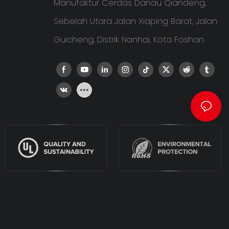
Manufaktur Cerdas Danau Qiandeng,
Sebelah Utara Jalan Xiaping Barat, Jalan
Guicheng, Distrik Nanhai, Kota Foshan