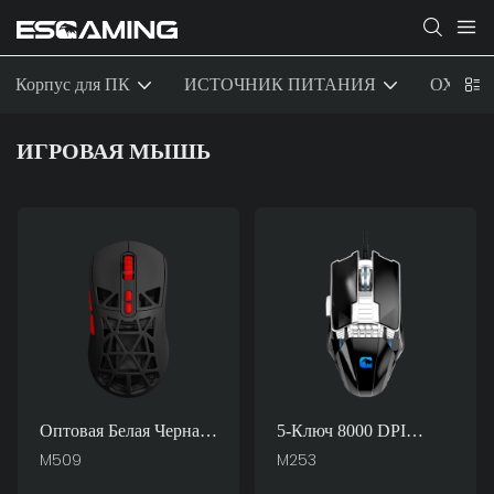
Корпус для ПК
ИСТОЧНИК ПИТАНИЯ
ОХЛАЖ
ИГРОВАЯ МЫШЬ
Оптовая Белая Черная
5-Ключ 8000 DPI
Красная Зеленая RGB
Регулируемый RGB
M509
M253
7d 7200 DPI
Ergonomics Ergonomics