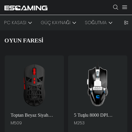
PC KASASI
GÜÇ KAYNAĞI
SOĞUTMA
AKSE
OYUN FARESİ
Toptan Beyaz Siyah
5 Tuşlu 8000 DPI
Kırmızı Yeşil RGB 7D
Ayarlanabilir RGB Arka
M509
M253
7200 DPI Ayarlanabilir
Aydınlatmalı Ergonomik