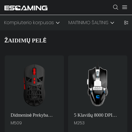
Kompiuterio korpusas
MAITINIMO ŠALTINIS
AUŠ
ŽAIDIMŲ PELĖ
Didmeninė Prekyba
5 Klavišų 8000 DPI
Balta Juoda Raudona
Reguliuojamo RGB
M509
M253
Žalia RGB 7D 7200 DPI
Foninio Apšvietimo