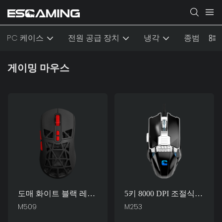
PC 케이스
전원 공급 장치
냉각
종범
게이밍 마우스
도매 화이트 블랙 레드
5키 8000 DPI 조절식
그린 RGB 7D 7200 DPI
RGB 백라이트 인체공
M509
M253
조절식 광학 마우스 게
학 컴퓨터 PC 게임용