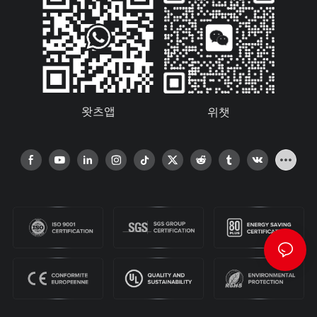
왓츠앱
위챗