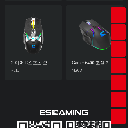
임용 마우스 M509
마우스 공급업체 M253
게이머 E스포츠 오피
Gamer 6400 조절 가능
스 7D 6400 DPI 광학
한 DPI 인체공학 7D
M215
M203
센서 광학 USB 게이밍
RGB 유선 광학 게이밍
마우스 제조업체 M215
마우스 팩토리 M203