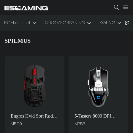
PC-kabinet
STRØMFORSYNING
KØLING
T
SPILMUS
Engros Hvid Sort Rød
5-Tasters 8000 DPI
Grøn RGB 7D 7200 DPI
Justerbar RGB
M509
M253
Justerbar Optisk Mus
Baggrundsbelyst