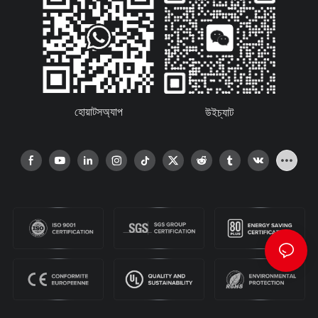
হোয়াটসঅ্যাপ
উইচ্যাট