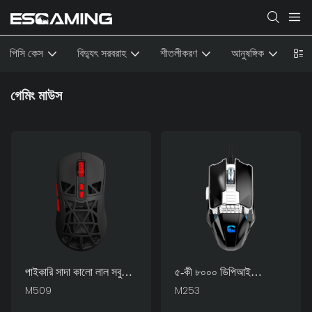
পিসি কেস
বিদ্যুৎ সরবরাহ
শীতলীকরণ
আনুষঙ্গিক
গেমিং মাউস
পাইকারি সাদা কালো লাল সবুজ
৫-কী ৮০০০ ডিপিআই
RGB 7D 7200 DPI
অ্যাডজাস্টেবল আরজিবি
M509
M253
অ্যাডজাস্টেবল অপটিক্যাল
ব্যাকলিট এরগনোমিক্স কম্পিউটার