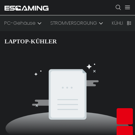
PC-Gehäuse
STROMVERSORGUNG
KÜHLUNG
LAPTOP-KÜHLER