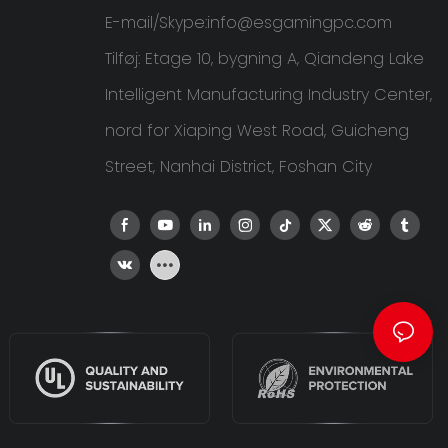
E-mail/Skype:
info@esgamingpc.com
Tilføj: Etage 10, bygning A, Qiandeng Lake
Intelligent Manufacturing Industry Center,
nord for Xiaping West Road, Guicheng
Street, Nanhai District, Foshan City