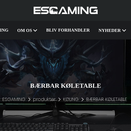
ING
BLIV FORHANDLER
OM OS
NYHEDER
BÆRBAR KØLETABLE
ESGAMING
produkter
KØLING
BÆRBAR KØLETABLE