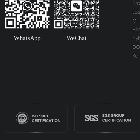
Pr
Lø
Om
Bli
WhatsApp
WeChat
Ny
DO
Ko