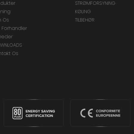
odukter
STRØMFORSYNING
sning
KØLING
 Os
TILBEHØR
v Forhandler
heder
WNLOADS
ntakt Os