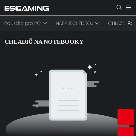
Pouzdro pro PC
NAPÁJECÍ ZDROJ
CHLAZENÍ
CHLADIČ NA NOTEBOOKY