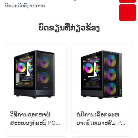
ຍົກລະດັບທີ່ງ່າຍດາຍ.
ບົດຂຽນທີ່ກ່ຽວຂ້ອງ
ວິທີການຊອກຫາຜູ້
ຄູ່​ມື​ການ​ເລືອກ​ຂະ​ຫ
ສະຫນອງກໍລະນີ PC
ນາດ​ທີ່​ເຫມາະ​ສົມ PC
Gaming ທີ່ມີຊື່ສຽງ?
Case​