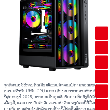
ຈຸດທີສາມ: ວິທີການຄັດເລືອກທີ່ແນະນຳລວມມີການກວດສອບ
ຄວາມເຂົ້າກັນໄດ້ກັບ GPU ແລະ ເຄື່ອງລະບາຍຄວາມຮ້ອນທີ່ໃຫຍ່
ທີ່ສຸດຂອງປີ 2025, ການປະເມີນຄຸນສົມບັດການຕິດຕັ້ງທີ່ບໍ່ໃຊ້
ເຄື່ອງມື, ແລະ ການຈັດລຳດັບຄວາມສຳຄັນຂອງກໍລະນີທີ່ມີລະບົບ
ການຈັດການສາຍໄຟສຳລັບການສ້າງທີ່ມີປະສິດທິພາບ ແລະ ການ