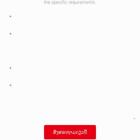
the specific requirements.
ຊື່
ອີເມວ
ບໍລິສັດ
ໂທລະສັບ/whatsApp/wechat
ເນື້ອຫາ
ສົ່ງສອບຖາມດຽວນີ້