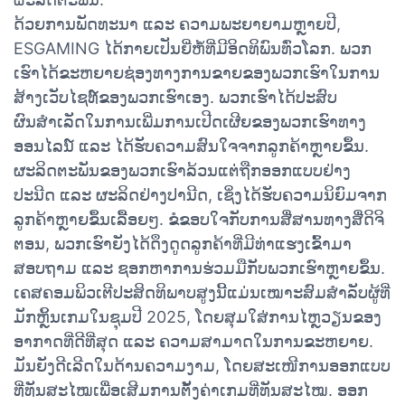
ດ້ວຍການພັດທະນາ ແລະ ຄວາມພະຍາຍາມຫຼາຍປີ,
ESGAMING ໄດ້ກາຍເປັນຍີ່ຫໍ້ທີ່ມີອິດທິພົນທົ່ວໂລກ. ພວກ
ເຮົາໄດ້ຂະຫຍາຍຊ່ອງທາງການຂາຍຂອງພວກເຮົາໃນການ
ສ້າງເວັບໄຊທ໌ຂອງພວກເຮົາເອງ. ພວກເຮົາໄດ້ປະສົບ
ຜົນສຳເລັດໃນການເພີ່ມການເປີດເຜີຍຂອງພວກເຮົາທາງ
ອອນໄລນ໌ ແລະ ໄດ້ຮັບຄວາມສົນໃຈຈາກລູກຄ້າຫຼາຍຂຶ້ນ.
ຜະລິດຕະພັນຂອງພວກເຮົາລ້ວນແຕ່ຖືກອອກແບບຢ່າງ
ປະນີດ ແລະ ຜະລິດຢ່າງປານີດ, ເຊິ່ງໄດ້ຮັບຄວາມນິຍົມຈາກ
ລູກຄ້າຫຼາຍຂຶ້ນເລື້ອຍໆ. ຂໍຂອບໃຈກັບການສື່ສານທາງສື່ດິຈິ
ຕອນ, ພວກເຮົາຍັງໄດ້ດຶງດູດລູກຄ້າທີ່ມີທ່າແຮງເຂົ້າມາ
ສອບຖາມ ແລະ ຊອກຫາການຮ່ວມມືກັບພວກເຮົາຫຼາຍຂຶ້ນ.
ເຄສຄອມພິວເຕີປະສິດທິພາບສູງນີ້ແມ່ນເໝາະສົມສຳລັບຜູ້ທີ່
ມັກຫຼິ້ນເກມໃນຊຸມປີ 2025, ໂດຍສຸມໃສ່ການໄຫຼວຽນຂອງ
ອາກາດທີ່ດີທີ່ສຸດ ແລະ ຄວາມສາມາດໃນການຂະຫຍາຍ.
ມັນຍັງດີເລີດໃນດ້ານຄວາມງາມ, ໂດຍສະເໜີການອອກແບບ
ທີ່ທັນສະໄໝເພື່ອເສີມການຕັ້ງຄ່າເກມທີ່ທັນສະໄໝ. ອອກ