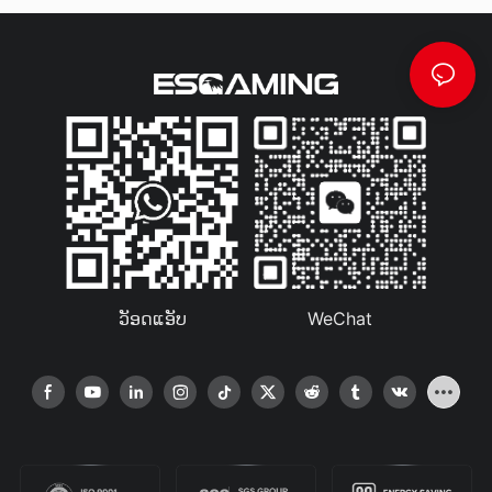
ວັອດແອັບ
WeChat