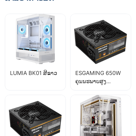
LUMIA BK01 ສີຂາວ
ESGAMING 650W
ຄຸນນະພາບສູງ
ປະສິດທິພາບ 85% ໂມ
ດູນເຕັມ 80+ Bronze
ອຸປະກອນສະໜອງພະ
ລັງງານຄອມພິວເຕີຕັ້ງ
ໂຕະ ESB650W