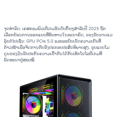
ຈຸດທຳອິດ: ເຄສຄອມພິວເຕີເກມອັນດັບຕົ້ນໆສຳລັບປີ 2025 ຖືກ
ເລືອກຍ້ອນການອອກແບບທີ່ທົນທານໃນອະນາຄົດ, ຮອງຮັບຮາດແວ
ລຸ້ນຕໍ່ໄປເຊັ່ນ: GPU PCIe 5.0 ແລະລະບົບເຮັດຄວາມເຢັນທີ່
ກ້າວໜ້າເພື່ອຈັດການກັບອົງປະກອບປະສິດທິພາບສູງ. ຮູບແບບໂມ
ດູນຂອງມັນຮັບປະກັນຄວາມເຂົ້າກັນໄດ້ກັບເທັກໂນໂລຢີເກມທີ່
ພັດທະນາຢູ່ສະເໝີ.