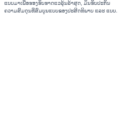
ແບບມາເພື່ອຮອງຮັບຮາດແວລຸ້ນລ້າສຸດ, ມັນຮັບປະກັນ
ຄວາມສົມດຸນທີ່ສົມບູນແບບຂອງປະສິດທິພາບ ແລະ ແບບ.