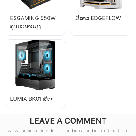
ESGAMING 550W
ສີຂາວ EDGEFLOW
ຄຸນນະພາບສູງ
ປະສິດທິພາບ 85%
80+ Bronze
ອຸປະກອນສະໜອງພະ
ລັງງານຄອມພິວເຕີຕັ້ງ
ໂຕະ ESB550W
LUMIA BK01 ສີດຳ
LEAVE A COMMENT
we welcome custom designs and ideas and is able to cater to