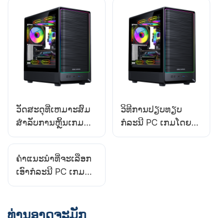
ວັດສະດຸທີ່ເຫມາະສົມ
ວິທີການປຽບທຽບ
ສໍາລັບການຫຼິ້ນເກມ
ກໍລະນີ PC ເກມໂດຍອີງ
PC ໃນສະພາບ
ໃສ່ຄວາມສົມບູນຂອງ
ແວດລ້ອມທີ່ມີ
ໂຄງສ້າງຂອງພວກເຂົາ
ຄໍາແນະນໍາທີ່ຈະເລືອກ
ອຸນຫະພູມສູງແມ່ນ
ເອົາກໍລະນີ PC ເກມສໍາ
ຫຍັງ?
ລັບການຕິດຕັ້ງຮູບແບບ
ຊ້ໍາ
ທ່ານອາດຈະມັກ