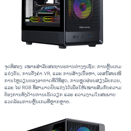
ຈຸດທີສອງ: ເໝາະສຳລັບສະຖານະການຕ່າງໆເຊັ່ນ: ການຫຼິ້ນເກມ
ແຂ່ງຂັນ, ການຕັ້ງຄ່າ VR, ແລະ ການສ້າງເນື້ອຫາ, ເຄສນີ້ສະເໜີ
ການໄຫຼວຽນຂອງອາກາດທີ່ດີທີ່ສຸດ, ການຫຼຸດຜ່ອນສຽງລົບກວນ,
ແລະ ໄຟ RGB ທີ່ສາມາດປັບແຕ່ງໄດ້ເພື່ອໃຫ້ເໝາະສົມກັບຄວາມ
ຕ້ອງການທັງດ້ານການເຮັດວຽກ ແລະ ຄວາມງາມໃນສະພາບ
ແວດລ້ອມການຫຼິ້ນເກມທີ່ຫຼາກຫຼາຍ.