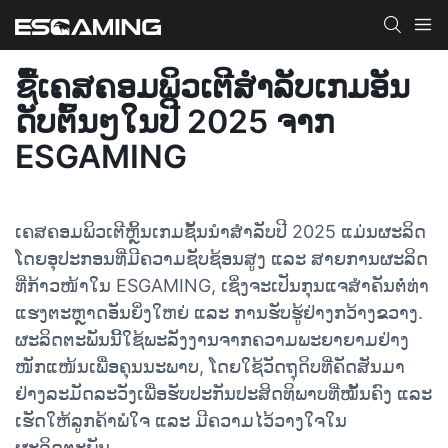
ຊື້ເຄສຄອມພິວເຕີສຳລັບເກມອັນ
ດັບຕົ້ນໆໃນປີ 2025 ຈາກ
ESGAMING
ເຄສຄອມພິວເຕີຫຼິ້ນເກມຊັ້ນນຳສຳລັບປີ 2025 ແມ່ນຜະລິດ
ໂດຍອຸປະກອນທີ່ມີຄວາມຊັບຊ້ອນສູງ ແລະ ສາຍການຜະລິດ
ທີ່ກ້າວໜ້າໃນ ESGAMING, ເຊິ່ງຈະເປັນກຸນແຈສຳຄັນຕໍ່ທ່າ
ແຮງຕະຫຼາດອັນຍິ່ງໃຫຍ່ ແລະ ການຮັບຮູ້ຢ່າງກວ້າງຂວາງ.
ຜະລິດຕະພັນນີ້ໃຊ້ພະລັງງານຈາກຄວາມພະຍາຍາມຢ່າງ
ໜັກແໜ້ນເພື່ອຄຸນນະພາບ, ໂດຍໃຊ້ວັດຖຸດິບທີ່ຄັດສັນມາ
ຢ່າງລະມັດລະວັງເພື່ອຮັບປະກັນປະສິດທິພາບທີ່ໝັ້ນຄົງ ແລະ
ເຮັດໃຫ້ລູກຄ້າພໍໃຈ ແລະ ມີຄວາມໄວ້ວາງໃຈໃນ
ຜະລິດຕະພັນ.