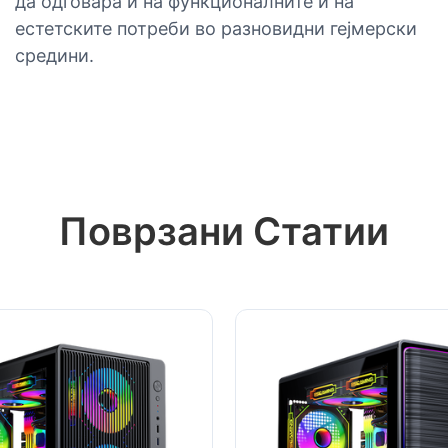
да одговара и на функционалните и на
естетските потреби во разновидни гејмерски
средини.
Поврзани Статии