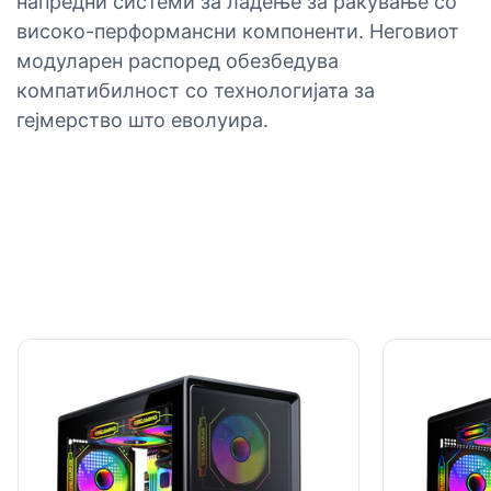
напредни системи за ладење за ракување со
високо-перформансни компоненти. Неговиот
модуларен распоред обезбедува
компатибилност со технологијата за
гејмерство што еволуира.