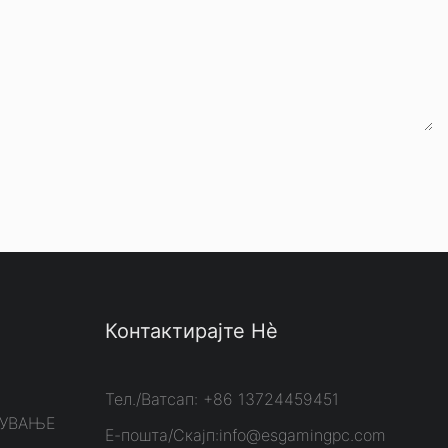
Контактирајте Нè
Тел./Ватсап: +86 13724459451
ЈУВАЊЕ
Е-пошта/Скајп:
info@esgamingpc.com