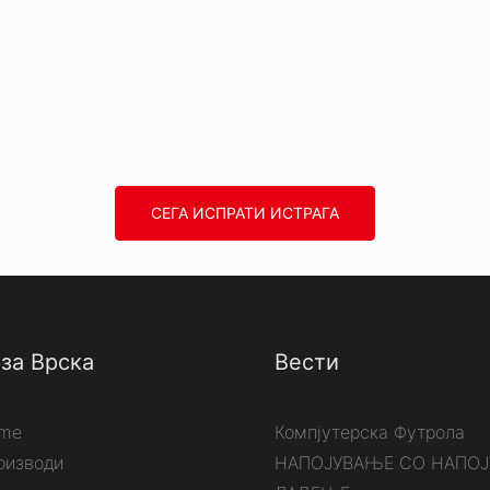
СЕГА ИСПРАТИ ИСТРАГА
за Врска
Вести
me
Компјутерска Футрола
оизводи
НАПОЈУВАЊЕ СО НАПО