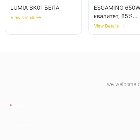
LUMIA BK01 БЕЛА
ESGAMING 650W
квалитет, 85%
View Details
ефикасност,
View Details
целомодул, 80+
бронзен, за дес
компјутер, напо
ESB650W
we welcome cu
Име
Компанија