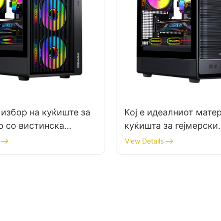
 избор на куќиште за
Кој е идеалниот матер
р со вистинска
куќишта за гејмерски
а
компјутери во средин
View Details
висока температура?