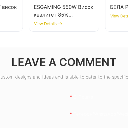
 висок
ESGAMING 550W Висок
БЕЛА 
квалитет 85%
View Deta
ефикасност 80+
View Details
Бронзено напојување
ктоп
за десктоп компјутер
јување
ESB550W
LEAVE A COMMENT
stom designs and ideas and is able to cater to the specific
Е-Пошта
Телефон/whatsApp/wec