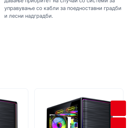
давање приоритет на случаи со системи за
управување со кабли за поедноставни градби
и лесни надградби.