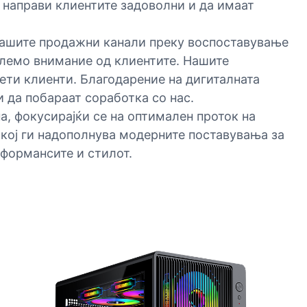
 направи клиентите задоволни и да имаат
 нашите продажни канали преку воспоставување
олемо внимание од клиентите. Нашите
нети клиенти. Благодарение на дигиталната
 да побараат соработка со нас.
а, фокусирајќи се на оптимален проток на
н кој ги надополнува модерните поставувања за
рформансите и стилот.