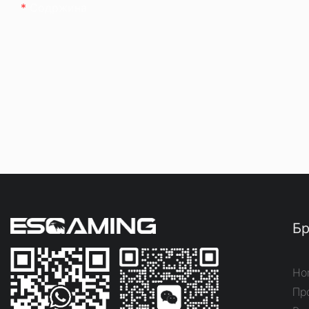
Содржина
Бр
Ho
Пр