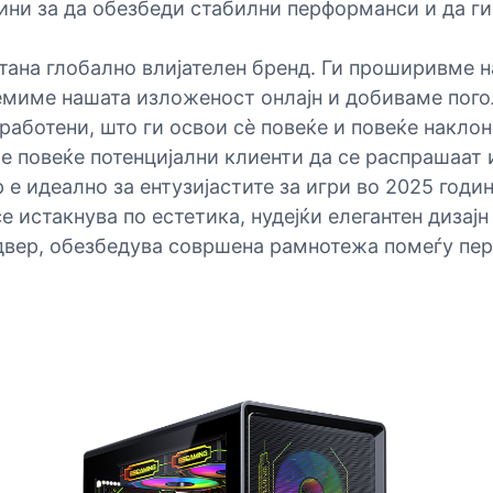
ни за да обезбеди стабилни перформанси и да ги
стана глобално влијателен бренд. Ги проширивме
олемиме нашата изложеност онлајн и добиваме пог
работени, што ги освои сè повеќе и повеќе накло
 повеќе потенцијални клиенти да се распрашаат и
е идеално за ентузијастите за игри во 2025 годин
 истакнува по естетика, нудејќи елегантен дизај
рдвер, обезбедува совршена рамнотежа помеѓу пе