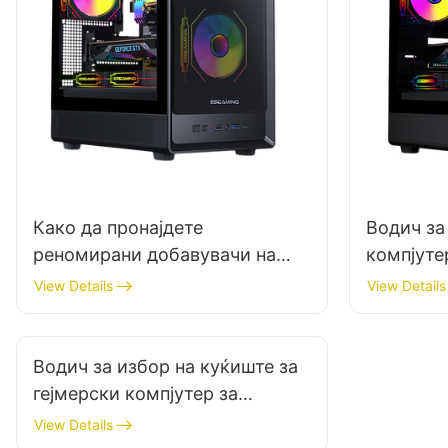
Како да пронајдете
Водич за
реномирани добавувачи на
компјуте
куќишта за гејмерски
големин
View Details
View Details
компјутери?
Водич за избор на куќиште за
гејмерски компјутер за
поставување со темна тема
View Details