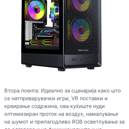
Втора поента: Идеално за сценарија како што
се натпреварувачки игри, VR поставки и
креирање содржина, ова куќиште нуди
оптимизиран проток на воздух, намалување
на шумот и прилагодливо RGB осветлување за