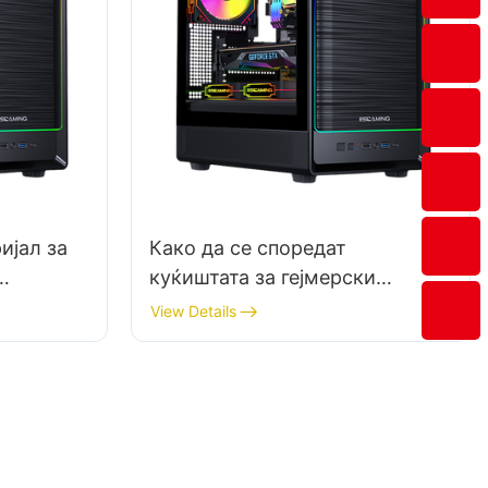
ијал за
Како да се споредат
куќиштата за гејмерски
а со
компјутери врз основа на
View Details
нивниот структурен
интегритет