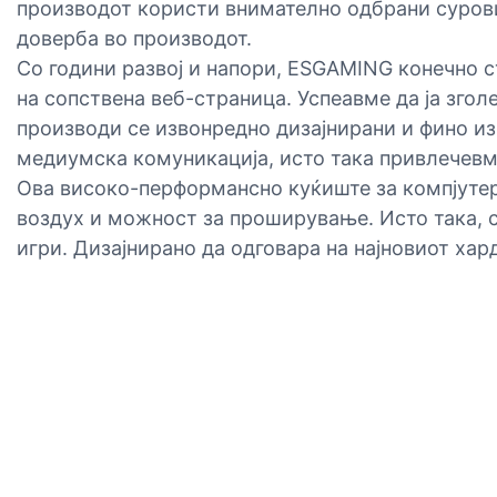
производот користи внимателно одбрани сурови
доверба во производот.
Со години развој и напори, ESGAMING конечно 
на сопствена веб-страница. Успеавме да ја зг
производи се извонредно дизајнирани и фино из
медиумска комуникација, исто така привлечевме
Ова високо-перформансно куќиште за компјутер 
воздух и можност за проширување. Исто така, се
игри. Дизајнирано да одговара на најновиот ха